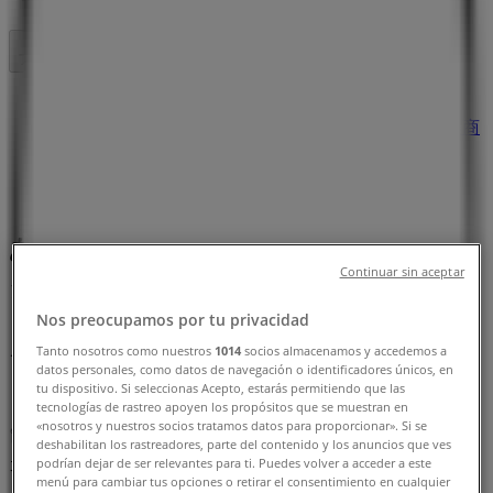
フォローするとお得な情報が手に入る
Tiendeo
»
お近くのカラオケ & エンターテイメントのお買い得商
品
»
カラオケ招福亭クレヨン
あなたの街のその他のカラオケ & エン
Continuar sin aceptar
ターテイメント店舗。
Nos preocupamos por tu privacidad
カラオケ招福亭クレヨン のオファーを
Tanto nosotros como nuestros
1014
socios almacenamos y accedemos a
datos personales, como datos de navegación o identificadores únicos, en
さっと確認する
tu dispositivo. Si seleccionas Acepto, estarás permitiendo que las
tecnologías de rastreo apoyen los propósitos que se muestran en
«nosotros y nuestros socios tratamos datos para proporcionar». Si se
deshabilitan los rastreadores, parte del contenido y los anuncios que ves
カテゴリー:
カラオケ & エンターテイメント
podrían dejar de ser relevantes para ti. Puedes volver a acceder a este
menú para cambiar tus opciones o retirar el consentimiento en cualquier