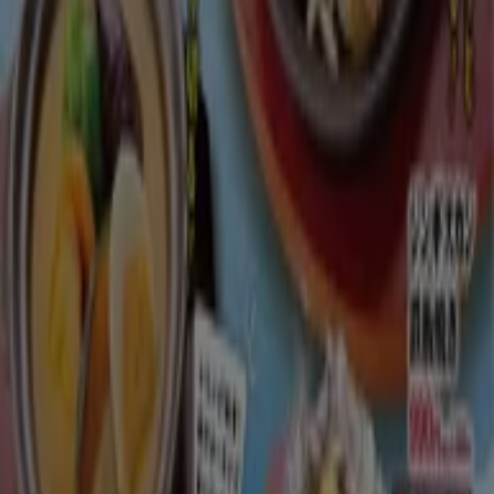
-2 日数
かつや
かつや チラシ
8/10 日まで有効
海老名市
とりあえず吾平