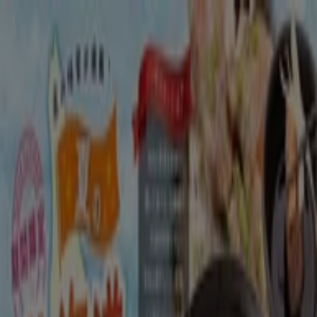
あなたはここにいる：
海老名市
Featured
スーパーマーケット
ファッション
ホームセンター&
ペット
ドラッグストア
家電
レストラン
カラオケ & エンター
テイメント
スポーツ
おもちゃ&子供向け商品
車&モーターバ
イク
広告
レストラン 海老名市：クーポン、メニ
ュー、割引情報