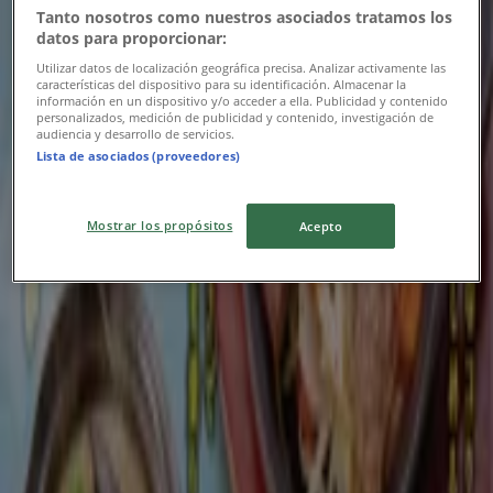
9/15 日まで有効
海老名市
Tanto nosotros como nuestros asociados tratamos los
datos para proporcionar:
Utilizar datos de localización geográfica precisa. Analizar activamente las
características del dispositivo para su identificación. Almacenar la
ニューヨーカーズカフェ
información en un dispositivo y/o acceder a ella. Publicidad y contenido
personalizados, medición de publicidad y contenido, investigación de
audiencia y desarrollo de servicios.
ニューヨーカーズカフェ メニュー
Lista de asociados (proveedores)
8/15 日まで有効
海老名市
Mostrar los propósitos
Acepto
地魚屋
私たちの最高の掘り出し物
8/31 日まで有効
海老名市
広告