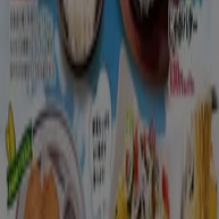
海老名市のレストランのカタログ
海老名市のチラシとお得な情報
シェルター
水着
水族館
ランタン
米
カーテン
ネックレス
フット
ケア
スーツケース
他のまちのレストラン
東京都
大阪市
横浜市
名古屋市
福岡市
札幌市
神
戸市
仙台市
広島市
京都市
さいたま市
川崎市
千葉
市
北九州市
新潟市
渋谷区
都道府県一覧へ
Tiendeoで掲載している
レストラン情報から最新
をご案内！
こちらの
レストランカテゴリー
では、レストランの
チラシ、
住所、電話番号
などがチェックできます。お得な
割引情報
を