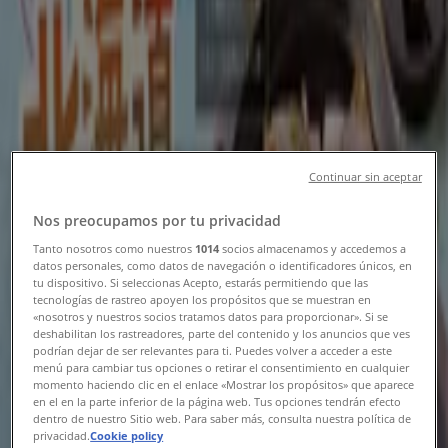
海老名市のTiendeo
»
レストランの海老名市チラシ
とりあえず吾平
Continuar sin aceptar
8月5日（水）スタート！デカ盛祭 開催いたし
Nos preocupamos por tu privacidad
ます！
Tanto nosotros como nuestros
1014
socios almacenamos y accedemos a
datos personales, como datos de navegación o identificadores únicos, en
8/19 日まで有効
海老名市
tu dispositivo. Si seleccionas Acepto, estarás permitiendo que las
tecnologías de rastreo apoyen los propósitos que se muestran en
«nosotros y nuestros socios tratamos datos para proporcionar». Si se
deshabilitan los rastreadores, parte del contenido y los anuncios que ves
podrían dejar de ser relevantes para ti. Puedes volver a acceder a este
びっくりドンキー
menú para cambiar tus opciones o retirar el consentimiento en cualquier
momento haciendo clic en el enlace «Mostrar los propósitos» que aparece
en el en la parte inferior de la página web. Tus opciones tendrán efecto
排他的な取引と掘り出し物
dentro de nuestro Sitio web. Para saber más, consulta nuestra política de
privacidad.
Cookie policy