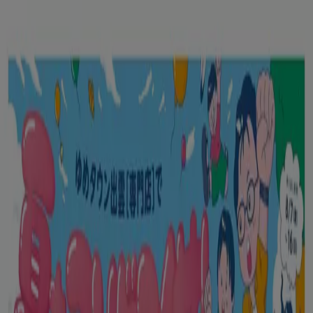
あなたはここにいる：
江東区
Featured
スーパーマーケット
ファッション
ホームセンター&
ペット
ドラッグストア
家電
レストラン
カラオケ & エンター
テイメント
スポーツ
おもちゃ&子供向け商品
車&モーターバ
イク
広告
スーパーマーケット 江東区：チラシ、
クーポン、カタログ