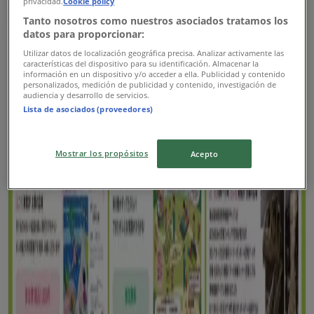
privacidad.
Cookie policy
8/9 日まで有効
江東区
Tanto nosotros como nuestros asociados tratamos los
新規
datos para proporcionar:
Utilizar datos de localización geográfica precisa. Analizar activamente las
características del dispositivo para su identificación. Almacenar la
información en un dispositivo y/o acceder a ella. Publicidad y contenido
たいらや
personalizados, medición de publicidad y contenido, investigación de
audiencia y desarrollo de servicios.
Lista de asociados (proveedores)
トップディールと割引
8/9 日まで有効
江東区
Mostrar los propósitos
Acepto
新規
ゆめタウン
排他的な取引と掘り出し物
8/16 日まで有効
江東区
広告