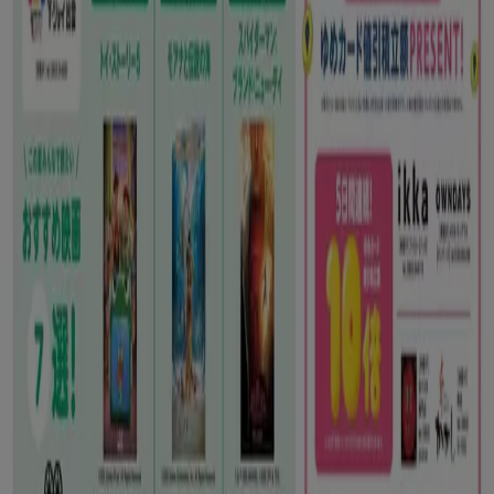
江東区のスーパーマーケットのカタロ
グ
江東区のチラシとお得な情報
シェルター
水着
水族館
ランタン
米
カーテン
ネックレス
フット
ケア
スーツケース
他のまちのスーパーマーケット
東京都
大阪市
横浜市
名古屋市
福岡市
札幌市
神
戸市
仙台市
広島市
京都市
さいたま市
川崎市
千葉
市
北九州市
新潟市
渋谷区
都道府県一覧へ
Tiendeoで掲載している
スーパーマーケット情報