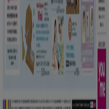
検索方法
ブランド
地元ブランド
割引情報
近くのお店
製品紹介
地元産品
都市
Tiendeoアプリ
Copyright © Tiendeo ® 2026 · Shopfully Marketing S.L.U. –