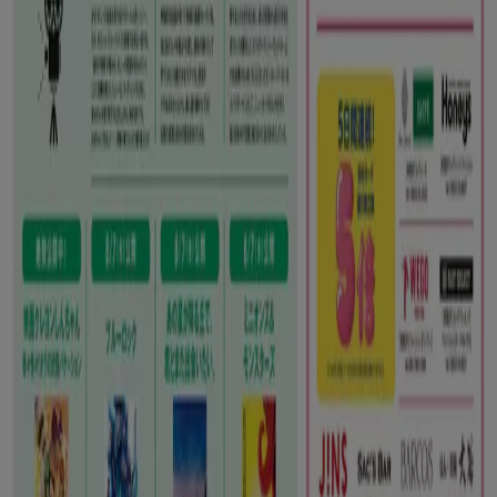
から最新をご案内！
こちらの
スーパーマーケットカテゴリー
では、スーパーマー
ケットの
チラシ、住所、電話番号
などがチェックできます。
お得な
割引情報
を毎日チェックして
節約
にどうぞ！複数のチ
ラシを比較するのにも便利ですよ。
に行く のオファー スーパーマーケット
広告