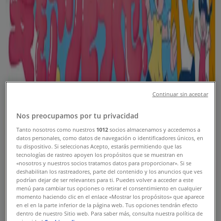
江東区のTiendeo
»
スーパーマーケットの江東区チラシ
新規
イオン
Continuar sin aceptar
イオン チラシ
Nos preocupamos por tu privacidad
Tanto nosotros como nuestros
1012
socios almacenamos y accedemos a
8/9 日まで有効
江東区
datos personales, como datos de navegación o identificadores únicos, en
tu dispositivo. Si seleccionas Acepto, estarás permitiendo que las
新規
tecnologías de rastreo apoyen los propósitos que se muestran en
«nosotros y nuestros socios tratamos datos para proporcionar». Si se
deshabilitan los rastreadores, parte del contenido y los anuncios que ves
podrían dejar de ser relevantes para ti. Puedes volver a acceder a este
マックスバリュ
menú para cambiar tus opciones o retirar el consentimiento en cualquier
momento haciendo clic en el enlace «Mostrar los propósitos» que aparece
en el en la parte inferior de la página web. Tus opciones tendrán efecto
マックスバリュ チラシ
dentro de nuestro Sitio web. Para saber más, consulta nuestra política de