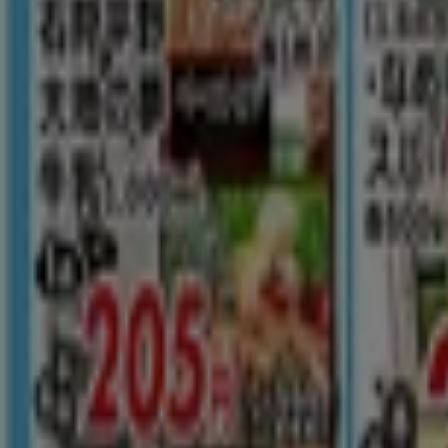
ゆめタウン
掘り出し物ハンターのための素晴らしいオファ
8/16 日まで有効
江戸川区
広告
新規
ゆめタウン
すべてのお客様のためのトップディール
8/10 日まで有効
江戸川区
新規