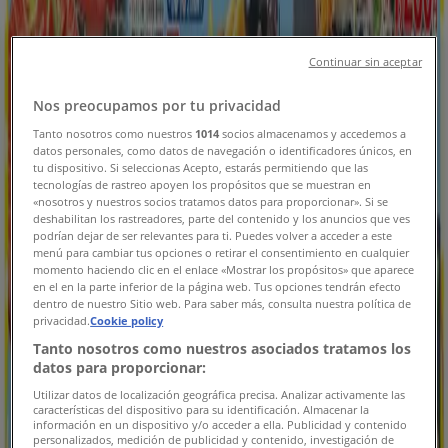
最新のオファー:
2026/8/7
Continuar sin aceptar
Nos preocupamos por tu privacidad
いなげや
Tanto nosotros como nuestros
1014
socios almacenamos y accedemos a
datos personales, como datos de navegación o identificadores únicos, en
tu dispositivo. Si seleccionas Acepto, estarás permitiendo que las
すべてのお客様のための素晴らしいオファー
tecnologías de rastreo apoyen los propósitos que se muestran en
«nosotros y nuestros socios tratamos datos para proporcionar». Si se
deshabilitan los rastreadores, parte del contenido y los anuncios que ves
8/16 日まで有効
podrían dejar de ser relevantes para ti. Puedes volver a acceder a este
menú para cambiar tus opciones o retirar el consentimiento en cualquier
momento haciendo clic en el enlace «Mostrar los propósitos» que aparece
en el en la parte inferior de la página web. Tus opciones tendrán efecto
dentro de nuestro Sitio web. Para saber más, consulta nuestra política de
いなげや
privacidad.
Cookie policy
Tanto nosotros como nuestros asociados tratamos los
倹約家のためのトップオファー
datos para proporcionar:
Utilizar datos de localización geográfica precisa. Analizar activamente las
8/16 日まで有効
1.1 km - 愛川町
características del dispositivo para su identificación. Almacenar la
información en un dispositivo y/o acceder a ella. Publicidad y contenido
-4 日数
personalizados, medición de publicidad y contenido, investigación de