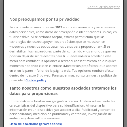
Continuar sin aceptar
Nos preocupamos por tu privacidad
Tanto nosotros como nuestros
1012
socios almacenamos y accedemos a
datos personales, como datos de navegación o identificadores únicos, en
tu dispositivo. Si seleccionas Acepto, estarás permitiendo que las
tecnologías de rastreo apoyen los propósitos que se muestran en
«nosotros y nuestros socios tratamos datos para proporcionar». Si se
deshabilitan los rastreadores, parte del contenido y los anuncios que ves
podrían dejar de ser relevantes para ti. Puedes volver a acceder a este
{"numCatalogs":0}
menú para cambiar tus opciones o retirar el consentimiento en cualquier
momento haciendo clic en el enlace «Mostrar los propósitos» que aparece
en el en la parte inferior de la página web. Tus opciones tendrán efecto
スケジュールとアドレスクリエイト。
dentro de nuestro Sitio web. Para saber más, consulta nuestra política de
privacidad.
Cookie policy
Tanto nosotros como nuestros asociados tratamos los
datos para proporcionar:
Utilizar datos de localización geográfica precisa. Analizar activamente las
クリエイト
características del dispositivo para su identificación. Almacenar la
información en un dispositivo y/o acceder a ella. Publicidad y contenido
神奈川県座間市相武台 1-35-13, 座間市
personalizados, medición de publicidad y contenido, investigación de
audiencia y desarrollo de servicios.
864 m
Lista de asociados (proveedores)