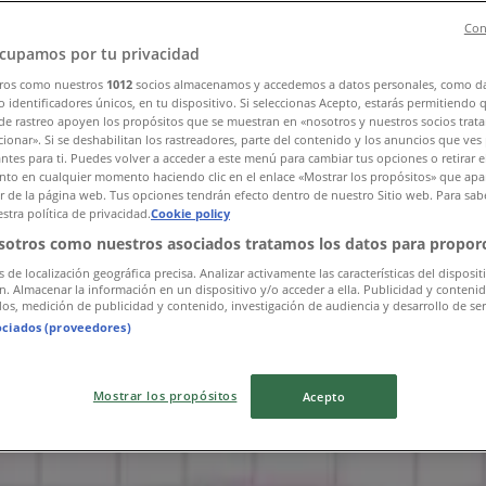
Con
cupamos por tu privacidad
ros como nuestros
1012
socios almacenamos y accedemos a datos personales, como d
 identificadores únicos, en tu dispositivo. Si seleccionas Acepto, estarás permitiendo 
de rastreo apoyen los propósitos que se muestran en «nosotros y nuestros socios trat
ionar». Si se deshabilitan los rastreadores, parte del contenido y los anuncios que ves
antes para ti. Puedes volver a acceder a este menú para cambiar tus opciones o retirar e
っと確認する
to en cualquier momento haciendo clic en el enlace «Mostrar los propósitos» que apar
or de la página web. Tus opciones tendrán efecto dentro de nuestro Sitio web. Para sab
stra política de privacidad.
Cookie policy
sotros como nuestros asociados tratamos los datos para proporc
s de localización geográfica precisa. Analizar activamente las características del disposit
ón. Almacenar la información en un dispositivo y/o acceder a ella. Publicidad y conteni
os, medición de publicidad y contenido, investigación de audiencia y desarrollo de ser
ociados (proveedores)
Mostrar los propósitos
Acepto