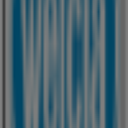
ウエルシア薬局
新潟県阿賀野市中島町1258-7, 阿賀野市
347 m
閉店
クスリのアオキ
新潟県阿賀野市学校町10番17号, 阿賀野市
629 m