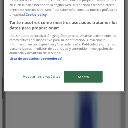
火曜日
en el en la parte inferior de la página web. Tus opciones tendrán efecto
dentro de nuestro Sitio web. Para saber más, consulta nuestra política de
09:00 - 23:59
privacidad.
Cookie policy
水曜日
Tanto nosotros como nuestros asociados tratamos los
09:00 - 23:59
datos para proporcionar:
木曜日
Utilizar datos de localización geográfica precisa. Analizar activamente las
09:00 - 23:59
características del dispositivo para su identificación. Almacenar la
金曜日
información en un dispositivo y/o acceder a ella. Publicidad y contenido
personalizados, medición de publicidad y contenido, investigación de
09:00 - 23:59
audiencia y desarrollo de servicios.
土曜日
Lista de asociados (proveedores)
09:00 - 23:59
マップ
250628801
Mostrar los propósitos
Acepto
閉店
日曜日
09:00 - 23:59
月曜日
09:00 - 23:59