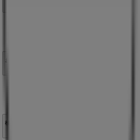
私たちが行うこと
ビジネスソリューションをみる
ニュース・メディア
ビジネス契約
お問い合わせ
マーケテイング＆ビジネスリクエスト
地図上で店舗が誤った場所にあります
週にいちど広告のフィードバック
技術的な問題と一般的なフィードバック
検索方法