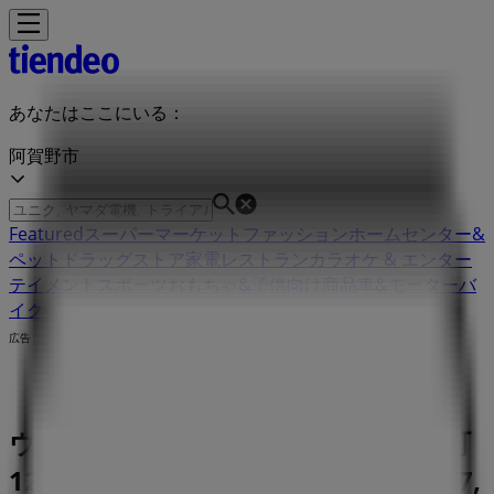
あなたはここにいる：
阿賀野市
Featured
スーパーマーケット
ファッション
ホームセンター&
ペット
ドラッグストア
家電
レストラン
カラオケ & エンター
テイメント
スポーツ
おもちゃ&子供向け商品
車&モーターバ
イク
広告
ウエルシア薬局 新潟県阿賀野市中島町
1258-7 | 新潟県阿賀野市中島町1258-7,