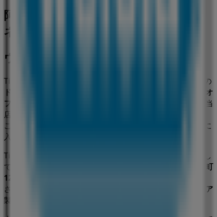
阿賀野市のドラッグストアの他のビジ
ネス
ウエルシア薬局
Tiendeoの
ウエルシア薬局
店舗へようこそ！ここでは、この
ドラッグストア
業界で評価の高い
ウエルシア薬局
の最新の
オ
ファー
、
プロモーション
、
カタログ
をご覧いただけます。当
店は
新潟県阿賀野市中島町1258-7
、
阿賀野市
にあります。
ここでは、2023年
8月
にわたって購入時にお得に商品を手に
入れることができます。
Tiendeoでは、
ウエルシア薬局
に関する最新情報をご提供し
ています。営業時間や限定オファー、
新潟県阿賀野市中島町
1258-7
にある店舗の正確な場所などをご覧いただけます。
さらに、最新のカタログもご利用いただけ、
ドラッグストア
製品の割引を受けることができます。