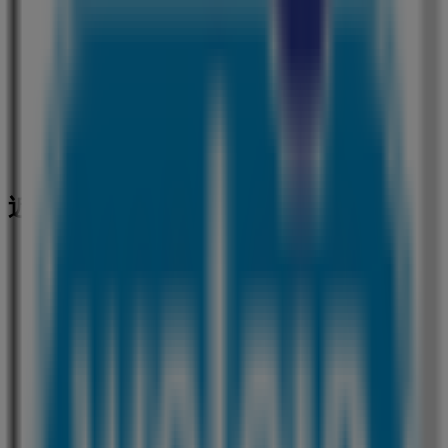
近くのお店
ウオロク
阿賀野市岡山町340-1, 阿賀野市
309 m
閉店