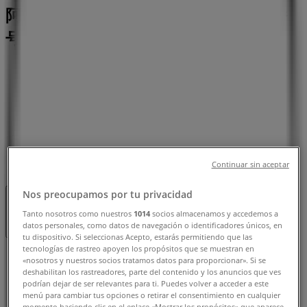
阿賀野市：チラシと営業時間、電話番
号
阿賀野市のTiendeo
»
ドラッグストアの阿賀野市チラシ
»
阿賀野市のウエルシア薬局
»
ウエルシア薬局 | 新潟県阿賀野市中島町1258-7
Continuar sin aceptar
Nos preocupamos por tu privacidad
閉店
Tanto nosotros como nuestros
1014
socios almacenamos y accedemos a
datos personales, como datos de navegación o identificadores únicos, en
tu dispositivo. Si seleccionas Acepto, estarás permitiendo que las
tecnologías de rastreo apoyen los propósitos que se muestran en
日曜日
«nosotros y nuestros socios tratamos datos para proporcionar». Si se
09:00 - 23:59
deshabilitan los rastreadores, parte del contenido y los anuncios que ves
podrían dejar de ser relevantes para ti. Puedes volver a acceder a este
月曜日
menú para cambiar tus opciones o retirar el consentimiento en cualquier
09:00 - 23:59
momento haciendo clic en el enlace «Mostrar los propósitos» que aparece