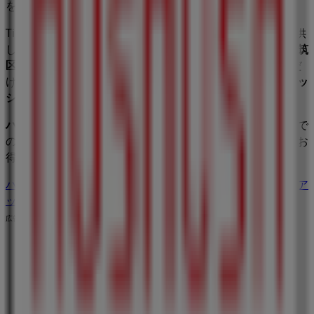
を手に入れることができます。
Tiendeoでは、
ハッシュアッシュ
に関する最新情報をご提供
しています。営業時間や限定オファー、
神奈川県横浜市都筑
区茅ヶ崎中央5-1
にある店舗の正確な場所などをご覧いただ
けます。さらに、最新のカタログもご利用いただけ、
ファッ
ション
製品の割引を受けることができます。
ハッシュアッシュ
の
オファー
をお見逃しなく、また
横浜市
で
の最良の価格をお楽しみください！今すぐ訪れて、もっとお
得に買い物を始めましょう！
ハッシュアッシュのメインページへ
横浜市にあるハッシュア
ッシュの他の店舗を見る。
広告