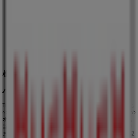
セブンイレブン
神奈川県横浜市中区真砂町4丁目43番地, 横浜市
111 m
横浜市のファッションの他のビジネス
ハッシュアッシュ
Tiendeoの
ハッシュアッシュ
店舗へようこそ！ここでは、こ
の
ファッション
業界で評価の高い
ハッシュアッシュ
の最新の
オファー
、
プロモーション
、
カタログ
をご覧いただけます。
当店は
神奈川県横浜市都筑区茅ヶ崎中央5-1
、
横浜市
にあり
ます。ここでは、2023年
8月
にわたって購入時にお得に商品