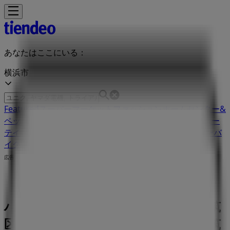
あなたはここにいる：
横浜市
Featured
スーパーマーケット
ファッション
ホームセンター&
ペット
ドラッグストア
家電
レストラン
カラオケ & エンター
テイメント
スポーツ
おもちゃ&子供向け商品
車&モーターバ
イク
広告
ハッシュアッシュ 神奈川県横浜市都筑
区茅ヶ崎中央5-1 | 神奈川県横浜市都筑