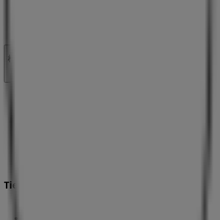
地図上で店舗が誤った場所にあります
週にいちど広告のフィードバック
技術的な問題と一般的なフィードバック
検索方法
ブランド
地元ブランド
割引情報
近くのお店
製品紹介
地元産品
都市
Tiendeoアプリ