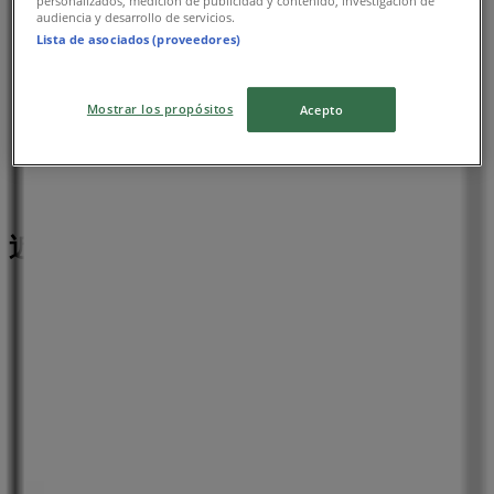
personalizados, medición de publicidad y contenido, investigación de
audiencia y desarrollo de servicios.
Lista de asociados (proveedores)
Mostrar los propósitos
Acepto
近くのお店
ファミリーマート
神奈川県横浜市中区不老町 １－３－６, 横浜市
54 m