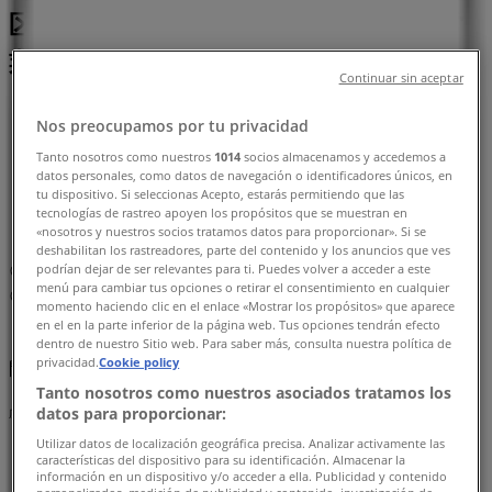
区茅ヶ崎中央5-1, 横浜市：チラシと営
業時間、電話番号
Continuar sin aceptar
横浜市のTiendeo
»
Nos preocupamos por tu privacidad
ファッションの横浜市チラシ
»
Tanto nosotros como nuestros
1014
socios almacenamos y accedemos a
横浜市のハッシュアッシュ
»
datos personales, como datos de navegación o identificadores únicos, en
tu dispositivo. Si seleccionas Acepto, estarás permitiendo que las
ハッシュアッシュ | 神奈川県横浜市都筑区茅ヶ崎中央
tecnologías de rastreo apoyen los propósitos que se muestran en
5-1
«nosotros y nuestros socios tratamos datos para proporcionar». Si se
deshabilitan los rastreadores, parte del contenido y los anuncios que ves
podrían dejar de ser relevantes para ti. Puedes volver a acceder a este
マップ
045-948-5855
menú para cambiar tus opciones o retirar el consentimiento en cualquier
マップ
045-948-5855
momento haciendo clic en el enlace «Mostrar los propósitos» que aparece
en el en la parte inferior de la página web. Tus opciones tendrán efecto
まもなく ハッシュアッシュ>のカタログ・クーポンの掲載を
dentro de nuestro Sitio web. Para saber más, consulta nuestra política de
privacidad.
Cookie policy
開始！
Tanto nosotros como nuestros asociados tratamos los
datos para proporcionar:
広告
Utilizar datos de localización geográfica precisa. Analizar activamente las
características del dispositivo para su identificación. Almacenar la
información en un dispositivo y/o acceder a ella. Publicidad y contenido