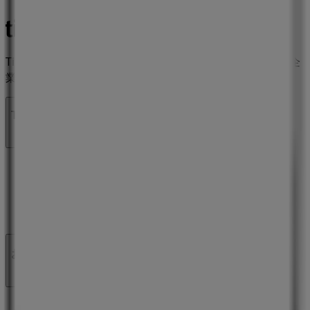
Tiendeoは世界中でのローカルショッピングを改革するIT企
業Shopfullyの一社です。
Tiendeo
私たちが行うこと
ビジネスソリューションをみる
ニュース・メディア
ビジネス契約
お問い合わせ
マーケテイング＆ビジネスリクエスト