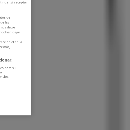
tinuar sin aceptar
atos de
que las
amos datos
 podrían dejar
l
ece en el en la
er más,
ionar:
ivo para su
do
vicios.