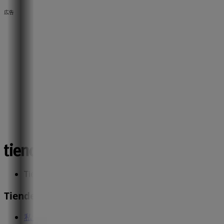
広告
Tiendeoは世界中でのローカルショッピングを改革するIT
Tiendeo
私たちが行うこと