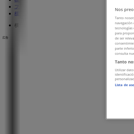
ファッションの横浜市チラシ
»
Nos preo
横浜市のハッシュアッシュ
»
Tanto nosot
navegación o
横浜市のハッシュアッシュ店舗
tecnologías 
para proporc
広告
de ser relev
consentimien
parte inferi
consulta nue
Tanto no
Utilizar dato
identificaci
personalizad
Lista de as