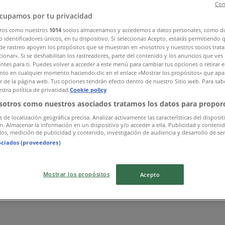
Con
cupamos por tu privacidad
ros como nuestros
1014
socios almacenamos y accedemos a datos personales, como d
 identificadores únicos, en tu dispositivo. Si seleccionas Acepto, estarás permitiendo 
de rastreo apoyen los propósitos que se muestran en «nosotros y nuestros socios trat
ionar». Si se deshabilitan los rastreadores, parte del contenido y los anuncios que ves
antes para ti. Puedes volver a acceder a este menú para cambiar tus opciones o retirar e
to en cualquier momento haciendo clic en el enlace «Mostrar los propósitos» que apar
or de la página web. Tus opciones tendrán efecto dentro de nuestro Sitio web. Para sab
stra política de privacidad.
Cookie policy
sotros como nuestros asociados tratamos los datos para proporc
s de localización geográfica precisa. Analizar activamente las características del disposit
ón. Almacenar la información en un dispositivo y/o acceder a ella. Publicidad y conteni
os, medición de publicidad y contenido, investigación de audiencia y desarrollo de ser
ociados (proveedores)
Mostrar los propósitos
Acepto