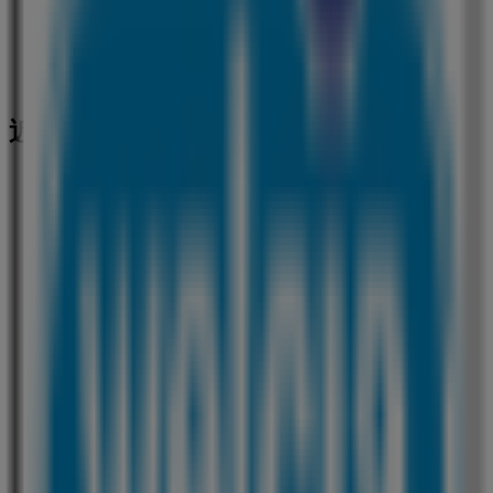
近くのお店
ウオロク
新発田市緑町3-3-23, 新発田市
531 m
営業中
ウエルシア薬局