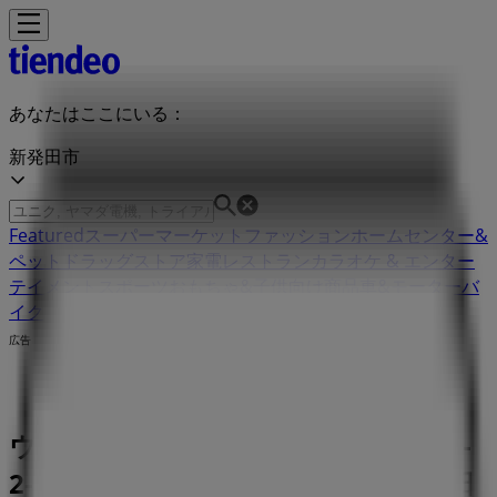
あなたはここにいる：
新発田市
Featured
スーパーマーケット
ファッション
ホームセンター&
ペット
ドラッグストア
家電
レストラン
カラオケ & エンター
テイメント
スポーツ
おもちゃ&子供向け商品
車&モーターバ
イク
広告
ウエルシア薬局 新潟県新発田市本町3-
2-6 | 新潟県新発田市本町3-2-6, 新発田