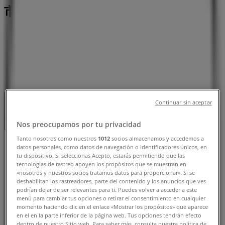
市：チラシと営業時間、電話番号
新発田市のTiendeo
»
ドラッグストアの新発田市チラシ
»
新発田市のウエルシア薬局
»
ウエルシア薬局 | 新潟県新発田市本町3-2-6
Continuar sin aceptar
営業中
まで 23:59
Nos preocupamos por tu privacidad
Tanto nosotros como nuestros
1012
socios almacenamos y accedemos a
日曜日
datos personales, como datos de navegación o identificadores únicos, en
09:00 - 23:59
tu dispositivo. Si seleccionas Acepto, estarás permitiendo que las
tecnologías de rastreo apoyen los propósitos que se muestran en
月曜日
«nosotros y nuestros socios tratamos datos para proporcionar». Si se
09:00 - 23:59
deshabilitan los rastreadores, parte del contenido y los anuncios que ves
火曜日
podrían dejar de ser relevantes para ti. Puedes volver a acceder a este
menú para cambiar tus opciones o retirar el consentimiento en cualquier
09:00 - 23:59
momento haciendo clic en el enlace «Mostrar los propósitos» que aparece
水曜日
en el en la parte inferior de la página web. Tus opciones tendrán efecto
09:00 - 23:59
dentro de nuestro Sitio web. Para saber más, consulta nuestra política de