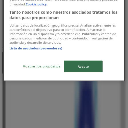
privacidad.
Cookie policy
木曜日
09:00 - 23:59
Tanto nosotros como nuestros asociados tratamos los
datos para proporcionar:
金曜日
09:00 - 23:59
Utilizar datos de localización geográfica precisa. Analizar activamente las
características del dispositivo para su identificación. Almacenar la
土曜日
información en un dispositivo y/o acceder a ella. Publicidad y contenido
09:00 - 23:59
personalizados, medición de publicidad y contenido, investigación de
audiencia y desarrollo de servicios.
マップ
254217663
Lista de asociados (proveedores)
営業中
まで 23:59
Mostrar los propósitos
Acepto
日曜日
09:00 - 23:59
月曜日
09:00 - 23:59
火曜日
09:00 - 23:59
水曜日
09:00 - 23:59