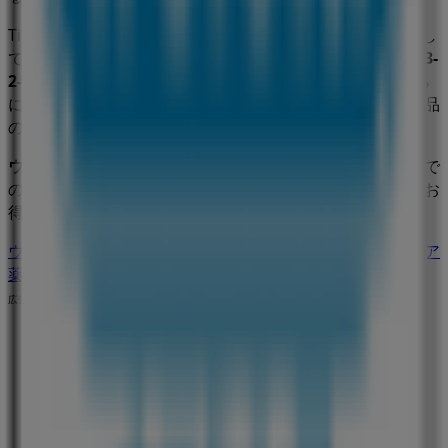
Tiendeoでは、
ウエルシア薬局
に関する最新情報をご提供し
ています。営業時間や限定オファー、
新潟県新発田市本町3-
2-6
にある店舗の正確な場所などをご覧いただけます。さら
に、最新のカタログもご利用いただけ、
ドラッグストア
製品
の割引を受けることができます。
ウエルシア薬局
の
オファー
をお見逃しなく、また
新発田市
で
の最良の価格をお楽しみください！今すぐ訪れて、もっとお
得に買い物を始めましょう！
ウエルシア薬局のメインページへ
新発田市にあるウエルシア
薬局の他の店舗を見る。
広告