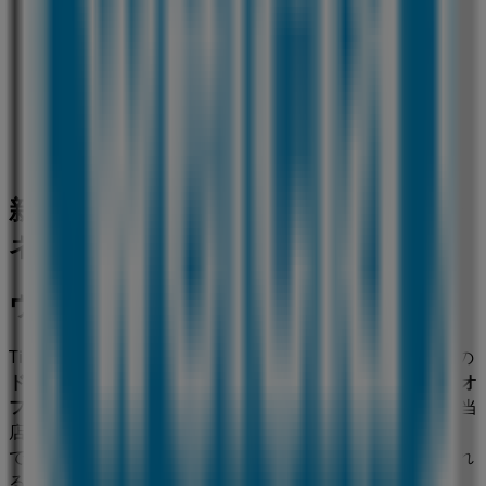
新潟県新発田市本町3-2-6, 新発田市
690 m
営業中
新発田市のドラッグストアの他のビジ
ネス
ウエルシア薬局
Tiendeoの
ウエルシア薬局
店舗へようこそ！ここでは、この
ドラッグストア
業界で評価の高い
ウエルシア薬局
の最新の
オ
ファー
、
プロモーション
、
カタログ
をご覧いただけます。当
店は
新潟県新発田市本町3-2-6
、
新発田市
にあります。ここ
では、2023年
8月
にわたって購入時にお得に商品を手に入れ
ることができます。