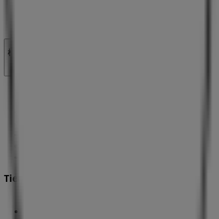
地図上で店舗が誤った場所にあります
週にいちど広告のフィードバック
技術的な問題と一般的なフィードバック
検索方法
ブランド
地元ブランド
割引情報
近くのお店
製品紹介
地元産品
都市
Tiendeoアプリ