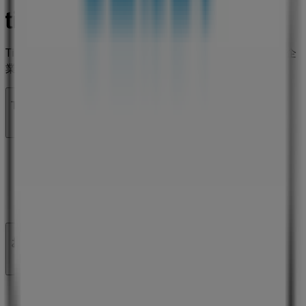
Tiendeoは世界中でのローカルショッピングを改革するIT企
業Shopfullyの一社です。
Tiendeo
私たちが行うこと
ビジネスソリューションをみる
ニュース・メディア
ビジネス契約
お問い合わせ
マーケテイング＆ビジネスリクエスト