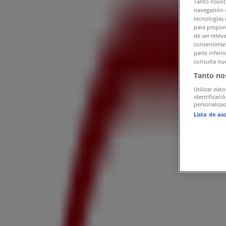
Tanto nosot
ドラッグストアの宇治市チラシ
»
navegación o
tecnologías 
宇治市のドラッグセイムス
»
para proporc
de ser relev
ドラッグセイムス | 京都府宇治市宇治戸ノ内4-22
consentimien
parte inferi
マップ
consulta nue
Tanto no
広告
Utilizar dato
identificaci
personalizad
Lista de as