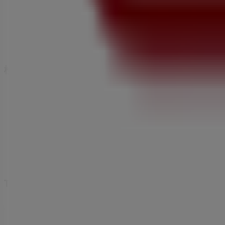
マーケテイング＆ビジネスリクエスト
地図上で店舗が誤った場所にあります
週にいちど広告のフィードバック
技術的な問題と一般的なフィードバック
検索方法
ブランド
地元ブランド
割引情報
近くのお店
製品紹介
地元産品
都市
Tiendeoアプリ