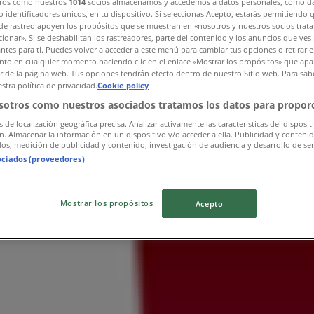
ros como nuestros
1014
socios almacenamos y accedemos a datos personales, como d
 identificadores únicos, en tu dispositivo. Si seleccionas Acepto, estarás permitiendo 
de rastreo apoyen los propósitos que se muestran en «nosotros y nuestros socios trat
ionar». Si se deshabilitan los rastreadores, parte del contenido y los anuncios que ves
antes para ti. Puedes volver a acceder a este menú para cambiar tus opciones o retirar e
to en cualquier momento haciendo clic en el enlace «Mostrar los propósitos» que apar
or de la página web. Tus opciones tendrán efecto dentro de nuestro Sitio web. Para sab
stra política de privacidad.
Cookie policy
sotros como nuestros asociados tratamos los datos para proporc
s de localización geográfica precisa. Analizar activamente las características del disposit
ón. Almacenar la información en un dispositivo y/o acceder a ella. Publicidad y conteni
os, medición de publicidad y contenido, investigación de audiencia y desarrollo de ser
ociados (proveedores)
Mostrar los propósitos
Acepto