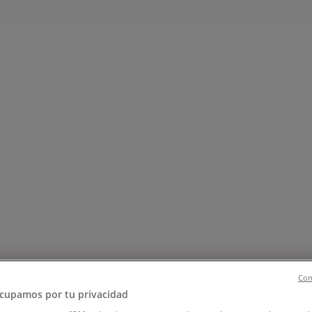
ペット
ドラッグストア
家電
レストラン
カラオケ & エンターテ
4-22 | 京都府宇治市宇治戸ノ内4-22
Con
cupamos por tu privacidad