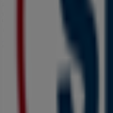
店は
京都府宇治市宇治戸ノ内4-22
、
宇治市
にあります。ここで
Tiendeoでは、
ドラッグセイムス
に関する最新情報をご提供
に、最新のカタログもご利用いただけ、
ドラッグストア
製品
ドラッグセイムス
の
オファー
をお見逃しなく、また
宇治市
で
ドラッグセイムスのメインページへ
宇治市にあるドラッグセ
広告