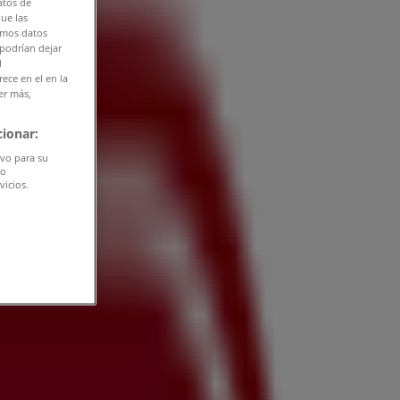
atos de
que las
amos datos
 podrían dejar
l
ece en el en la
er más,
ionar:
ivo para su
do
vicios.