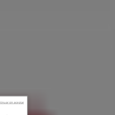
イメント
スポーツ
おもちゃ&子供向け商品
車&モーターバイク
, 宇治市：チラシと営業時間、電話番号
tinuar sin aceptar