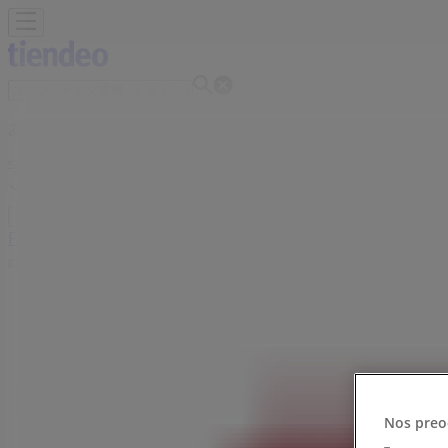
あなたはここにいる：
宇治市
Featured
スーパーマーケット
ファッション
ホームセンター&
広告
ドラッグセイムス 京都府宇治市宇治戸ノ内
Nos preo
宇治市のTiendeo
»