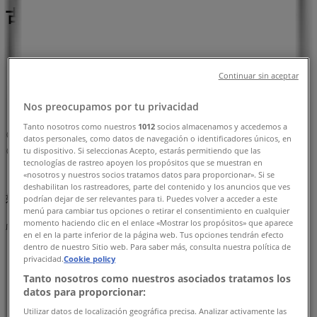
古屋市：チラシと営業時間、電話番号
名古屋市のTiendeo
»
ファッションの名古屋市チラシ
»
Continuar sin aceptar
名古屋市のマックスマーラ
»
Nos preocupamos por tu privacidad
マックスマーラ | 愛知県名古屋市中区栄3-5-1
Tanto nosotros como nuestros
1012
socios almacenamos y accedemos a
マップ
0522521950
datos personales, como datos de navegación o identificadores únicos, en
tu dispositivo. Si seleccionas Acepto, estarás permitiendo que las
マップ
0522521950
tecnologías de rastreo apoyen los propósitos que se muestran en
«nosotros y nuestros socios tratamos datos para proporcionar». Si se
まもなく マックスマーラ>のカタログ・クーポンの掲載を開
deshabilitan los rastreadores, parte del contenido y los anuncios que ves
始！
podrían dejar de ser relevantes para ti. Puedes volver a acceder a este
menú para cambiar tus opciones o retirar el consentimiento en cualquier
momento haciendo clic en el enlace «Mostrar los propósitos» que aparece
広告
en el en la parte inferior de la página web. Tus opciones tendrán efecto
dentro de nuestro Sitio web. Para saber más, consulta nuestra política de
privacidad.
Cookie policy
Tanto nosotros como nuestros asociados tratamos los
datos para proporcionar:
Utilizar datos de localización geográfica precisa. Analizar activamente las