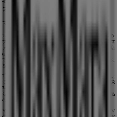
ス
マックスマーラ
Tiendeoの
マックスマーラ
店舗へようこそ！ここでは、この
ファッション
業界で評価の高い
マックスマーラ
の最新の
オフ
ァー
、
プロモーション
、
カタログ
をご覧いただけます。当店
は
愛知県名古屋市中区栄3-5-1
、
名古屋市
にあります。ここ
では、2023年
8月
にわたって購入時にお得に商品を手に入れ
ることができます。
Tiendeoでは、
マックスマーラ
に関する最新情報をご提供し
ています。営業時間や限定オファー、
愛知県名古屋市中区栄
3-5-1
にある店舗の正確な場所などをご覧いただけます。さ
らに、最新のカタログもご利用いただけ、
ファッション
製品
の割引を受けることができます。
マックスマーラ
の
オファー
をお見逃しなく、また
名古屋市
で
の最良の価格をお楽しみください！今すぐ訪れて、もっとお