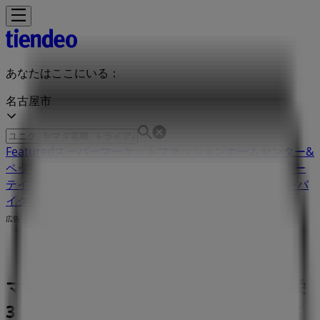
あなたはここにいる：
名古屋市
Featured
スーパーマーケット
ファッション
ホームセンター&
ペット
ドラッグストア
家電
レストラン
カラオケ & エンター
テイメント
スポーツ
おもちゃ&子供向け商品
車&モーターバ
イク
広告
マックスマーラ 愛知県名古屋市中区栄
3-5-1 | 愛知県名古屋市中区栄3-5-1, 名