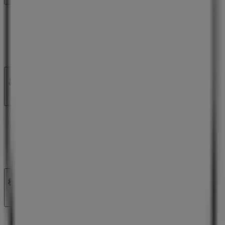
私たちが行うこと
ビジネスソリューションをみる
ニュース・メディア
ビジネス契約
お問い合わせ
マーケテイング＆ビジネスリクエスト
地図上で店舗が誤った場所にあります
週にいちど広告のフィードバック
技術的な問題と一般的なフィードバック
検索方法
ブランド