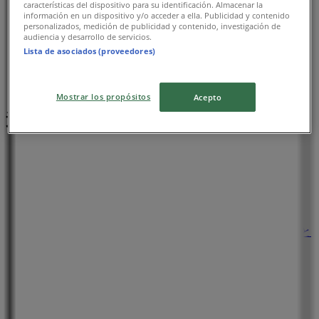
características del dispositivo para su identificación. Almacenar la
información en un dispositivo y/o acceder a ella. Publicidad y contenido
personalizados, medición de publicidad y contenido, investigación de
audiencia y desarrollo de servicios.
Lista de asociados (proveedores)
Mostrar los propósitos
Acepto
近くのお店
フランフラン
愛知県名古屋市港区港明2-3-2ららぽーと名古屋みなと
アクルス 1F, 名古屋市
141 m
閉店