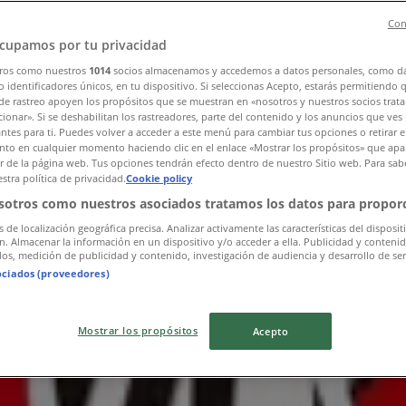
Con
cupamos por tu privacidad
ros como nuestros
1014
socios almacenamos y accedemos a datos personales, como d
 identificadores únicos, en tu dispositivo. Si seleccionas Acepto, estarás permitiendo 
de rastreo apoyen los propósitos que se muestran en «nosotros y nuestros socios trat
ionar». Si se deshabilitan los rastreadores, parte del contenido y los anuncios que ves
antes para ti. Puedes volver a acceder a este menú para cambiar tus opciones o retirar e
舗。
to en cualquier momento haciendo clic en el enlace «Mostrar los propósitos» que apar
or de la página web. Tus opciones tendrán efecto dentro de nuestro Sitio web. Para sab
stra política de privacidad.
Cookie policy
sotros como nuestros asociados tratamos los datos para proporc
s de localización geográfica precisa. Analizar activamente las características del disposit
ón. Almacenar la información en un dispositivo y/o acceder a ella. Publicidad y conteni
os, medición de publicidad y contenido, investigación de audiencia y desarrollo de ser
ociados (proveedores)
Mostrar los propósitos
Acepto