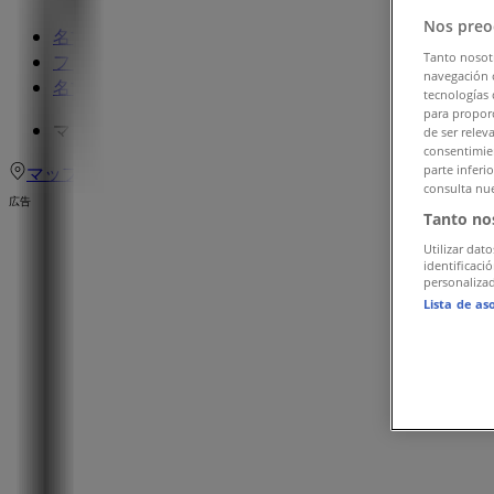
Nos preo
名古屋市のTiendeo
»
Tanto nosot
ファッションの名古屋市チラシ
»
navegación o
名古屋市のマックスマーラ
»
tecnologías 
para proporc
マックスマーラ | 愛知県名古屋市中区栄３丁目１６-１
de ser relev
consentimien
parte inferi
マップ
0522642085
consulta nue
広告
Tanto no
Utilizar dato
identificaci
personalizad
Lista de as