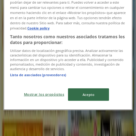
podrían dejar de ser relevantes para ti. Puedes volver a acceder a este
531 m
menú para cambiar tus opciones o retirar el consentimiento en cualquier
momento haciendo clic en el enlace «Mostrar los propósitos» que aparece
en el en la parte inferior de la página web. Tus opciones tendrán efecto
dentro de nuestro Sitio web. Para saber más, consulta nuestra política de
privacidad.
Cookie policy
Tanto nosotros como nuestros asociados tratamos los
サンドラッグ
datos para proporcionar:
宮城県仙台市宮城野区幸町3丁目1-2, 仙台市
Utilizar datos de localización geográfica precisa. Analizar activamente las
características del dispositivo para su identificación. Almacenar la
información en un dispositivo y/o acceder a ella. Publicidad y contenido
2.6 km
personalizados, medición de publicidad y contenido, investigación de
audiencia y desarrollo de servicios.
Lista de asociados (proveedores)
サンドラッグ
Mostrar los propósitos
Acepto
宮城県仙台市若林区南小泉4-10-6, 仙台市
3.7 km
広告