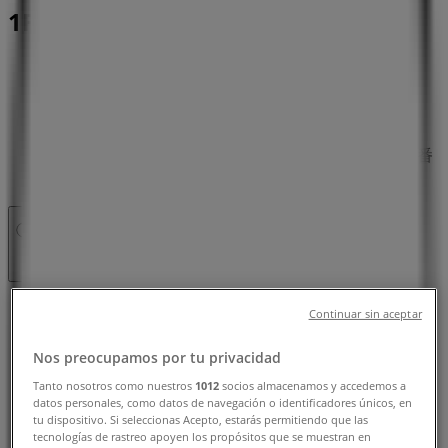
1F：チラシと営業時間、電話番号
仙台市のTiendeo
»
スーパーマーケットの仙台市チラシ
»
仙台市のカルディコーヒーファーム
»
カルディコーヒーファーム | 宮城県仙台市青葉区一番
町3-1-24山一商店ビル 1F
営業中
まで 22:00
日曜日
Continuar sin aceptar
10:00 - 22:00
月曜日
Nos preocupamos por tu privacidad
10:00 - 22:00
Tanto nosotros como nuestros
1012
socios almacenamos y accedemos a
火曜日
datos personales, como datos de navegación o identificadores únicos, en
10:00 - 22:00
tu dispositivo. Si seleccionas Acepto, estarás permitiendo que las
tecnologías de rastreo apoyen los propósitos que se muestran en
水曜日