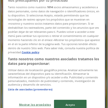
Nos preocupamos por tu privacidad
の掲載を開始！
Tanto nosotros como nuestros
1014
socios almacenamos y accedemos a
datos personales, como datos de navegación o identificadores únicos, en
広告
tu dispositivo. Si seleccionas Acepto, estarás permitiendo que las
tecnologías de rastreo apoyen los propósitos que se muestran en
«nosotros y nuestros socios tratamos datos para proporcionar». Si se
deshabilitan los rastreadores, parte del contenido y los anuncios que ves
podrían dejar de ser relevantes para ti. Puedes volver a acceder a este
menú para cambiar tus opciones o retirar el consentimiento en cualquier
momento haciendo clic en el enlace «Mostrar los propósitos» que aparece
en el en la parte inferior de la página web. Tus opciones tendrán efecto
dentro de nuestro Sitio web. Para saber más, consulta nuestra política de
privacidad.
Cookie policy
Tanto nosotros como nuestros asociados tratamos los
datos para proporcionar:
Utilizar datos de localización geográfica precisa. Analizar activamente las
características del dispositivo para su identificación. Almacenar la
{"numCatalogs":0}
información en un dispositivo y/o acceder a ella. Publicidad y contenido
personalizados, medición de publicidad y contenido, investigación de
audiencia y desarrollo de servicios.
他のユーザーはこちらもチェックして
Lista de asociados (proveedores)
います
Mostrar los propósitos
Acepto