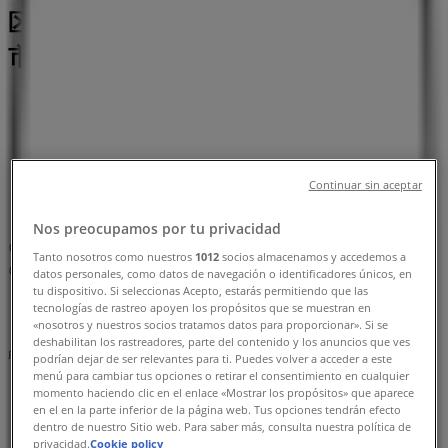
区中央2-4-5 アルボーレ仙台B1F, 仙台
市：チラシと営業時間、電話番号
仙台市のTiendeo
»
カラオケ & エンターテイメントの仙台市チラシ
»
仙台市のバグース
»
バグース | 宮城県仙台市青葉区中央2-4-5 アルボーレ
Continuar sin aceptar
仙台B1F
Nos preocupamos por tu privacidad
マップ
0222177075
Tanto nosotros como nuestros
1012
socios almacenamos y accedemos a
マップ
0222177075
datos personales, como datos de navegación o identificadores únicos, en
tu dispositivo. Si seleccionas Acepto, estarás permitiendo que las
tecnologías de rastreo apoyen los propósitos que se muestran en
まもなく バグース>のカタログ・クーポンの掲載を開始！
«nosotros y nuestros socios tratamos datos para proporcionar». Si se
deshabilitan los rastreadores, parte del contenido y los anuncios que ves
広告
podrían dejar de ser relevantes para ti. Puedes volver a acceder a este
menú para cambiar tus opciones o retirar el consentimiento en cualquier
momento haciendo clic en el enlace «Mostrar los propósitos» que aparece
en el en la parte inferior de la página web. Tus opciones tendrán efecto
dentro de nuestro Sitio web. Para saber más, consulta nuestra política de
privacidad.
Cookie policy