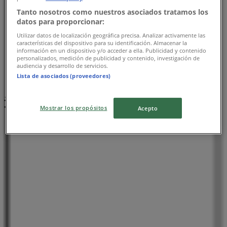
Tanto nosotros como nuestros asociados tratamos los
datos para proporcionar:
Utilizar datos de localización geográfica precisa. Analizar activamente las
características del dispositivo para su identificación. Almacenar la
información en un dispositivo y/o acceder a ella. Publicidad y contenido
personalizados, medición de publicidad y contenido, investigación de
audiencia y desarrollo de servicios.
Lista de asociados (proveedores)
近くのお店
Mostrar los propósitos
Acepto
ABCマート
宮城県仙台市青葉区中央2-3-21, 仙台市
30 m
閉店