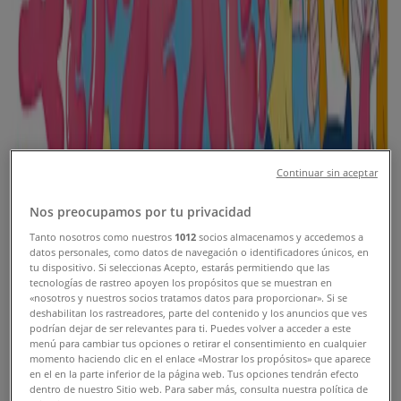
イオン
あなたのための私たちの最高の取引
8/11 日まで有効
Continuar sin aceptar
新規
Nos preocupamos por tu privacidad
Tanto nosotros como nuestros
1012
socios almacenamos y accedemos a
datos personales, como datos de navegación o identificadores únicos, en
イオン
tu dispositivo. Si seleccionas Acepto, estarás permitiendo que las
tecnologías de rastreo apoyen los propósitos que se muestran en
発見するための新しいオファー
«nosotros y nuestros socios tratamos datos para proporcionar». Si se
deshabilitan los rastreadores, parte del contenido y los anuncios que ves
podrían dejar de ser relevantes para ti. Puedes volver a acceder a este
8/31 日まで有効
9.7 km - 市原市
menú para cambiar tus opciones o retirar el consentimiento en cualquier
新規
momento haciendo clic en el enlace «Mostrar los propósitos» que aparece
en el en la parte inferior de la página web. Tus opciones tendrán efecto
dentro de nuestro Sitio web. Para saber más, consulta nuestra política de