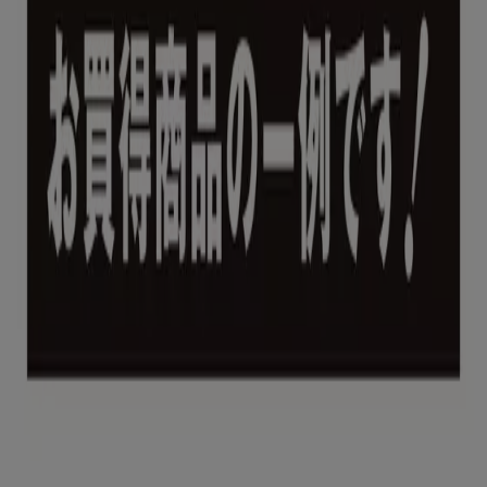
検索方法
ブランド
地元ブランド
割引情報
近くのお店
製品紹介
地元産品
都市
Tiendeoアプリ
Copyright © Tiendeo ® 2026 · Shopfully Marketing S.L.U. –