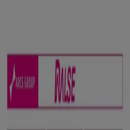
あなたはここにいる：
川口市
Featured
スーパーマーケット
ファッション
ホームセンター&
ペット
ドラッグストア
家電
レストラン
カラオケ & エンター
テイメント
スポーツ
おもちゃ&子供向け商品
車&モーターバ
イク
広告
スーパーマーケット 川口市：チラシ、
クーポン、カタログ