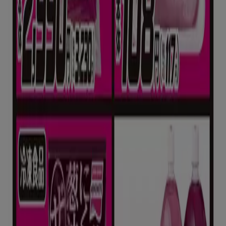
から最新をご案内！
こちらの
スーパーマーケットカテゴリー
では、スーパーマー
ケットの
チラシ、住所、電話番号
などがチェックできます。
お得な
割引情報
を毎日チェックして
節約
にどうぞ！複数のチ
ラシを比較するのにも便利ですよ。
に行く のオファー スーパーマーケット
広告