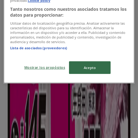
privacidad.
Cookie policy
明日で期限切れ
川口市
Tanto nosotros como nuestros asociados tratamos los
今日で期限切れ
datos para proporcionar:
Utilizar datos de localización geográfica precisa. Analizar activamente las
características del dispositivo para su identificación. Almacenar la
información en un dispositivo y/o acceder a ella. Publicidad y contenido
マルエツ
personalizados, medición de publicidad y contenido, investigación de
audiencia y desarrollo de servicios.
Lista de asociados (proveedores)
現在の掘り出し物とオファー
今日で期限切れ
川口市
Mostrar los propósitos
Acepto
今日で期限切れ
サンロード
すべての人のための魅力的な特別オファー
今日で期限切れ
川口市
広告