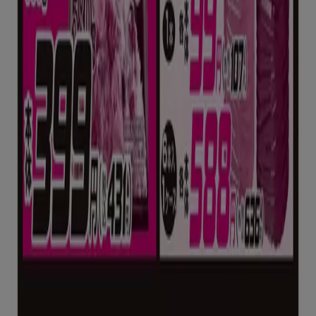
業Shopfullyの一社です。
Tiendeo
私たちが行うこと
ビジネスソリューションをみる
ニュース・メディア
ビジネス契約
お問い合わせ
マーケテイング＆ビジネスリクエスト
地図上で店舗が誤った場所にあります
週にいちど広告のフィードバック
技術的な問題と一般的なフィードバック