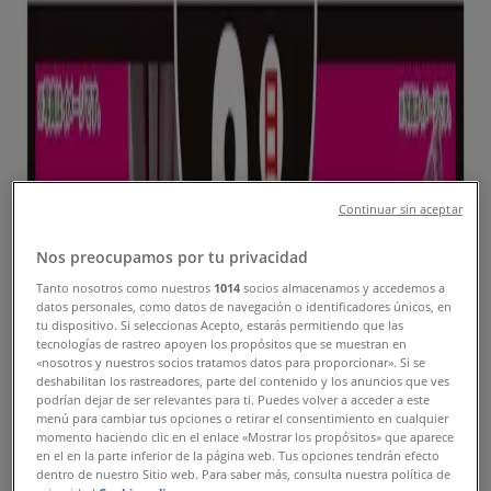
川口市のTiendeo
»
スーパーマーケットの川口市チラシ
新規
マルエツ
Continuar sin aceptar
割引とプロモーション
Nos preocupamos por tu privacidad
Tanto nosotros como nuestros
1014
socios almacenamos y accedemos a
明日で期限切れ
川口市
datos personales, como datos de navegación o identificadores únicos, en
tu dispositivo. Si seleccionas Acepto, estarás permitiendo que las
新規
tecnologías de rastreo apoyen los propósitos que se muestran en
«nosotros y nuestros socios tratamos datos para proporcionar». Si se
deshabilitan los rastreadores, parte del contenido y los anuncios que ves
podrían dejar de ser relevantes para ti. Puedes volver a acceder a este
マルエツ
menú para cambiar tus opciones o retirar el consentimiento en cualquier
momento haciendo clic en el enlace «Mostrar los propósitos» que aparece
en el en la parte inferior de la página web. Tus opciones tendrán efecto
倹約家のためのトップオファー
dentro de nuestro Sitio web. Para saber más, consulta nuestra política de