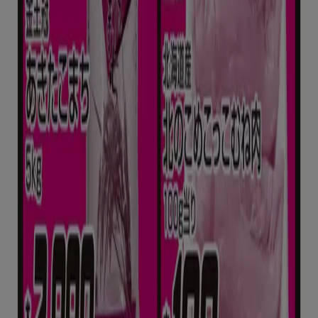
川口市のスーパーマーケットのカタロ
グ
川口市のチラシとお得な情報
シェルター
水着
水族館
ランタン
米
カーテン
ネックレス
フット
ケア
スーツケース
他のまちのスーパーマーケット
東京都
大阪市
横浜市
名古屋市
福岡市
札幌市
神
戸市
仙台市
広島市
京都市
さいたま市
川崎市
千葉
市
北九州市
新潟市
渋谷区
都道府県一覧へ
Tiendeoで掲載している
スーパーマーケット情報