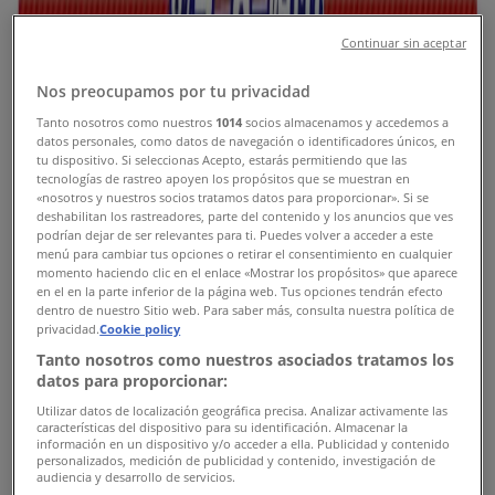
Continuar sin aceptar
Nos preocupamos por tu privacidad
Tanto nosotros como nuestros
1014
socios almacenamos y accedemos a
datos personales, como datos de navegación o identificadores únicos, en
tu dispositivo. Si seleccionas Acepto, estarás permitiendo que las
tecnologías de rastreo apoyen los propósitos que se muestran en
«nosotros y nuestros socios tratamos datos para proporcionar». Si se
deshabilitan los rastreadores, parte del contenido y los anuncios que ves
podrían dejar de ser relevantes para ti. Puedes volver a acceder a este
menú para cambiar tus opciones o retirar el consentimiento en cualquier
{"numCatalogs":0}
momento haciendo clic en el enlace «Mostrar los propósitos» que aparece
en el en la parte inferior de la página web. Tus opciones tendrán efecto
スケジュールとアドレスドラッグセイ
dentro de nuestro Sitio web. Para saber más, consulta nuestra política de
privacidad.
Cookie policy
ムス。
Tanto nosotros como nuestros asociados tratamos los
datos para proporcionar:
Utilizar datos de localización geográfica precisa. Analizar activamente las
características del dispositivo para su identificación. Almacenar la
información en un dispositivo y/o acceder a ella. Publicidad y contenido
ドラッグセイムス
personalizados, medición de publicidad y contenido, investigación de
audiencia y desarrollo de servicios.
兵庫県宝塚市安倉南一丁目119番1, 宝塚市