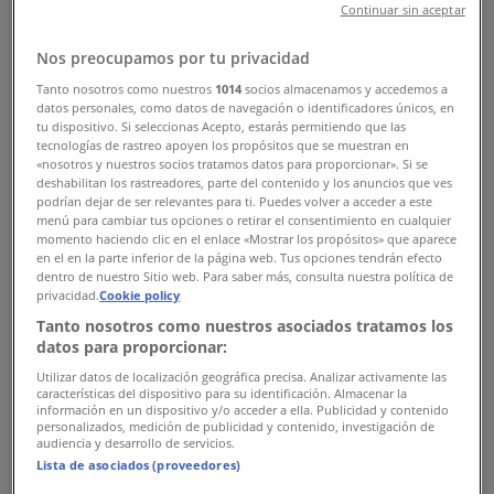
Continuar sin aceptar
Nos preocupamos por tu privacidad
Tanto nosotros como nuestros
1014
socios almacenamos y accedemos a
datos personales, como datos de navegación o identificadores únicos, en
tu dispositivo. Si seleccionas Acepto, estarás permitiendo que las
tecnologías de rastreo apoyen los propósitos que se muestran en
«nosotros y nuestros socios tratamos datos para proporcionar». Si se
deshabilitan los rastreadores, parte del contenido y los anuncios que ves
podrían dejar de ser relevantes para ti. Puedes volver a acceder a este
menú para cambiar tus opciones o retirar el consentimiento en cualquier
momento haciendo clic en el enlace «Mostrar los propósitos» que aparece
{"numCatalogs":0}
en el en la parte inferior de la página web. Tus opciones tendrán efecto
dentro de nuestro Sitio web. Para saber más, consulta nuestra política de
privacidad.
Cookie policy
スケジュールとアドレスツルハドラッ
Tanto nosotros como nuestros asociados tratamos los
グ。
datos para proporcionar:
Utilizar datos de localización geográfica precisa. Analizar activamente las
características del dispositivo para su identificación. Almacenar la
información en un dispositivo y/o acceder a ella. Publicidad y contenido
personalizados, medición de publicidad y contenido, investigación de
ツルハドラッグ
audiencia y desarrollo de servicios.
Lista de asociados (proveedores)
矢田南5丁目2番6号, 名古屋市