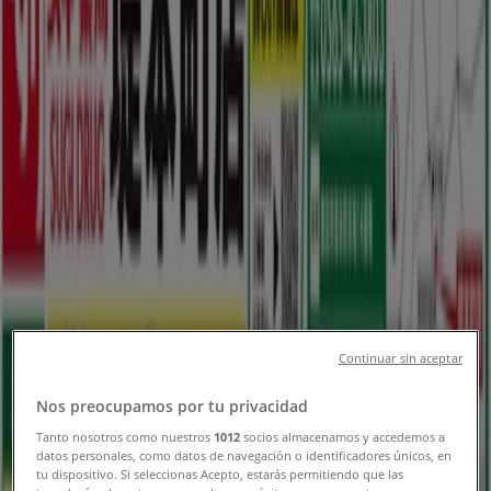
フォローするとお得な情報が手に入る
彦根市のTiendeo
»
ドラッグストアの彦根市チラシ
»
彦根市のツルハドラッグ
彦根市 の ツルハドラッグ のオファー
をさっと確認する
カテゴリー:
ドラッグストア
Continuar sin aceptar
まもなく ツルハドラッグ>のカタログ・クーポンの掲載を開
Nos preocupamos por tu privacidad
始！
Tanto nosotros como nuestros
1012
socios almacenamos y accedemos a
広告
datos personales, como datos de navegación o identificadores únicos, en
tu dispositivo. Si seleccionas Acepto, estarás permitiendo que las