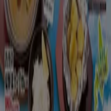
とりあえず吾平
7月１５日～北の味覚が満載！夏の北海道フェ
ア開催
8/31 日まで有効
千代田区
もっと見る
広告