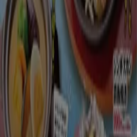
-4 日数
かつや
かつや チラシ
8/10 日まで有効
千代田区