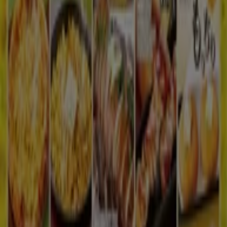
Tiendeo
私たちが行うこと
ビジネスソリューションをみる
ニュース・メディア
ビジネス契約
お問い合わせ
マーケテイング＆ビジネスリクエスト
地図上で店舗が誤った場所にあります
週にいちど広告のフィードバック
技術的な問題と一般的なフィードバック
検索方法