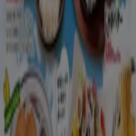
千代田区のレストランのカタログ
千代田区のチラシとお得な情報
シェルター
水着
水族館
ランタン
米
カーテン
ネックレス
フット
ケア
スーツケース
他のまちのレストラン
東京都
大阪市
横浜市
名古屋市
福岡市
札幌市
神
戸市
仙台市
広島市
京都市
さいたま市
川崎市
千葉
市
北九州市
新潟市
渋谷区
都道府県一覧へ
Tiendeoで掲載している
レストラン情報から最新
をご案内！
こちらの
レストランカテゴリー
では、レストランの
チラシ、