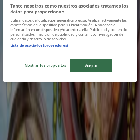
Tanto nosotros como nuestros asociados tratamos los
9/15 日まで有効
千代田区
datos para proporcionar:
Utilizar datos de localización geográfica precisa. Analizar activamente las
características del dispositivo para su identificación. Almacenar la
información en un dispositivo y/o acceder a ella. Publicidad y contenido
ニューヨーカーズカフェ
personalizados, medición de publicidad y contenido, investigación de
audiencia y desarrollo de servicios.
Lista de asociados (proveedores)
ニューヨーカーズカフェ メニュー
8/15 日まで有効
千代田区
Mostrar los propósitos
Acepto
地魚屋
私たちの最高の掘り出し物
8/31 日まで有効
千代田区
広告