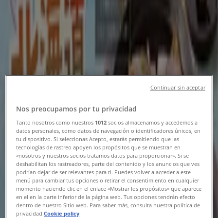
千代田区のTiendeo
»
レストランの千代田区チラシ
新規
Continuar sin aceptar
とりあえず吾平
Nos preocupamos por tu privacidad
8月5日（水）スタート！デカ盛祭 開催いたし
Tanto nosotros como nuestros
1012
socios almacenamos y accedemos a
ます！
datos personales, como datos de navegación o identificadores únicos, en
tu dispositivo. Si seleccionas Acepto, estarás permitiendo que las
tecnologías de rastreo apoyen los propósitos que se muestran en
8/19 日まで有効
千代田区
«nosotros y nuestros socios tratamos datos para proporcionar». Si se
deshabilitan los rastreadores, parte del contenido y los anuncios que ves
podrían dejar de ser relevantes para ti. Puedes volver a acceder a este
menú para cambiar tus opciones o retirar el consentimiento en cualquier
びっくりドンキー
momento haciendo clic en el enlace «Mostrar los propósitos» que aparece
en el en la parte inferior de la página web. Tus opciones tendrán efecto
dentro de nuestro Sitio web. Para saber más, consulta nuestra política de
排他的な取引と掘り出し物
privacidad.
Cookie policy