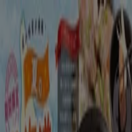
あなたはここにいる：
千代田区
Featured
スーパーマーケット
ファッション
ホームセンター&
ペット
ドラッグストア
家電
レストラン
カラオケ & エンター
テイメント
スポーツ
おもちゃ&子供向け商品
車&モーターバ
イク
広告
レストラン 千代田区：クーポン、メニ
ュー、割引情報