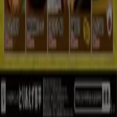
ブランド
地元ブランド
割引情報
近くのお店
製品紹介
地元産品
都市
Tiendeoアプリ
Copyright © Tiendeo ® 2026 · Shopfully Marketing S.L.U. –
Palau de Mar – 08039 Barcelona, Spain
ご利用条件
個人情報取り扱いについて
Cookieを管理