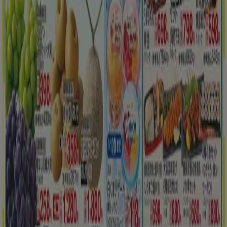
新規
平和堂
すべての掘り出し物ハンターのためのトップ
オファー
8/12 日まで有効
北見市
もっと見る
広告