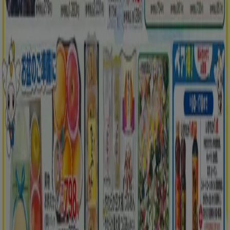
北見市のスーパーマーケットのカタロ
グ
北見市のチラシとお得な情報
シェルター
水着
水族館
ランタン
米
カーテン
ネックレス
フット
ケア
スーツケース
他のまちのスーパーマーケット
東京都
大阪市
横浜市
名古屋市
福岡市
札幌市
神
戸市
仙台市
広島市
京都市
さいたま市
川崎市
千葉
市
北九州市
新潟市
渋谷区