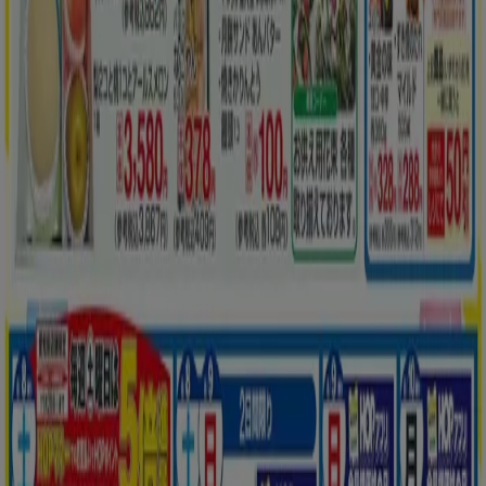
都道府県一覧へ
Tiendeoで掲載している
スーパーマーケット情報
から最新をご案内！
こちらの
スーパーマーケットカテゴリー
では、スーパーマー
ケットの
チラシ、住所、電話番号
などがチェックできます。
お得な
割引情報
を毎日チェックして
節約
にどうぞ！複数のチ
ラシを比較するのにも便利ですよ。
に行く のオファー スーパーマーケット
広告