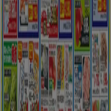
Tiendeoは世界中でのローカルショッピングを改革するIT企
業Shopfullyの一社です。
Tiendeo
私たちが行うこと
ビジネスソリューションをみる
ニュース・メディア
ビジネス契約
お問い合わせ
マーケテイング＆ビジネスリクエスト
地図上で店舗が誤った場所にあります
週にいちど広告のフィードバック