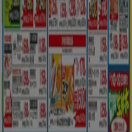
技術的な問題と一般的なフィードバック
検索方法
ブランド
地元ブランド
割引情報
近くのお店
製品紹介
地元産品
都市
Tiendeoアプリ