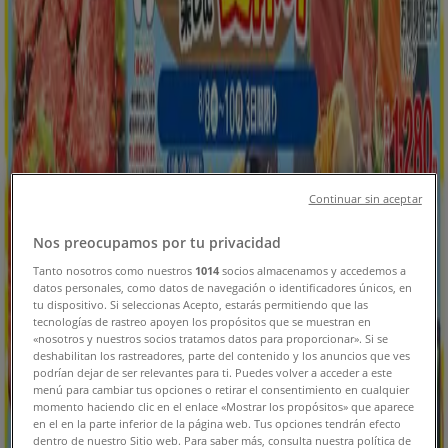
北見市のTiendeo
»
スーパーマーケットの北見市チラシ
新規
平和堂
Continuar sin aceptar
排他的な取引と掘り出し物
Nos preocupamos por tu privacidad
Tanto nosotros como nuestros
1014
socios almacenamos y accedemos a
明日で期限切れ
北見市
datos personales, como datos de navegación o identificadores únicos, en
新規
tu dispositivo. Si seleccionas Acepto, estarás permitiendo que las
tecnologías de rastreo apoyen los propósitos que se muestran en
«nosotros y nuestros socios tratamos datos para proporcionar». Si se
deshabilitan los rastreadores, parte del contenido y los anuncios que ves
podrían dejar de ser relevantes para ti. Puedes volver a acceder a este
平和堂
menú para cambiar tus opciones o retirar el consentimiento en cualquier
momento haciendo clic en el enlace «Mostrar los propósitos» que aparece
私たちのお客様のための排他的な取引
en el en la parte inferior de la página web. Tus opciones tendrán efecto
dentro de nuestro Sitio web. Para saber más, consulta nuestra política de