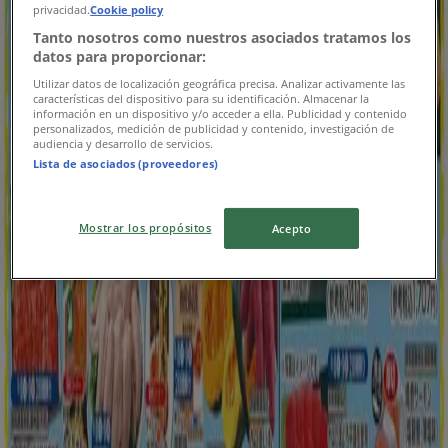
privacidad.
Cookie policy
8/12 日まで有効
北見市
Tanto nosotros como nuestros asociados tratamos los
今日で期限切れ
datos para proporcionar:
Utilizar datos de localización geográfica precisa. Analizar activamente las
características del dispositivo para su identificación. Almacenar la
información en un dispositivo y/o acceder a ella. Publicidad y contenido
平和堂
personalizados, medición de publicidad y contenido, investigación de
audiencia y desarrollo de servicios.
Lista de asociados (proveedores)
あなたのための特別オファー
今日で期限切れ
北見市
Mostrar los propósitos
Acepto
新規
平和堂
あなたのための私たちの最高のオファー
8/12 日まで有効
北見市
広告