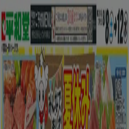
あなたはここにいる：
北見市
Featured
スーパーマーケット
ファッション
ホームセンター&
ペット
ドラッグストア
家電
レストラン
カラオケ & エンター
テイメント
スポーツ
おもちゃ&子供向け商品
車&モーターバ
イク
広告
スーパーマーケット 北見市：チラシ、
クーポン、カタログ