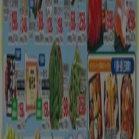
新規
平和堂
掘り出し物ハンターのための素晴らしいオフ
ァー
8/12 日まで有効
北見市