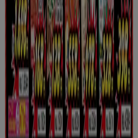
スギ薬局
大阪府交野市私部西一丁目33番20号じゃんぼスクエア
交野店1階, 交野市
556 m
閉店
スギ薬局
大阪府交野市倉治三丁目5番14号, 交野市
796 m
営業中