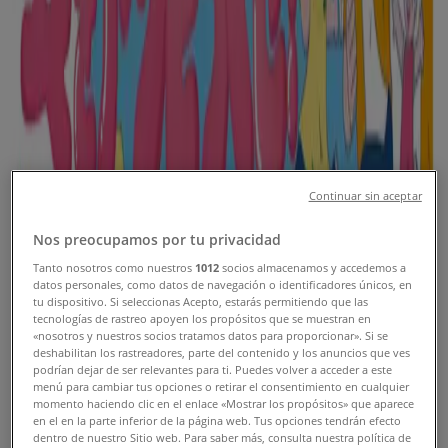
Continuar sin aceptar
他の都市のイオンカタログ
Nos preocupamos por tu privacidad
Tanto nosotros como nuestros
1012
socios almacenamos y accedemos a
新規
datos personales, como datos de navegación o identificadores únicos, en
tu dispositivo. Si seleccionas Acepto, estarás permitiendo que las
tecnologías de rastreo apoyen los propósitos que se muestran en
«nosotros y nuestros socios tratamos datos para proporcionar». Si se
deshabilitan los rastreadores, parte del contenido y los anuncios que ves
イオン
podrían dejar de ser relevantes para ti. Puedes volver a acceder a este
menú para cambiar tus opciones o retirar el consentimiento en cualquier
momento haciendo clic en el enlace «Mostrar los propósitos» que aparece
イオン チラシ
en el en la parte inferior de la página web. Tus opciones tendrán efecto
dentro de nuestro Sitio web. Para saber más, consulta nuestra política de