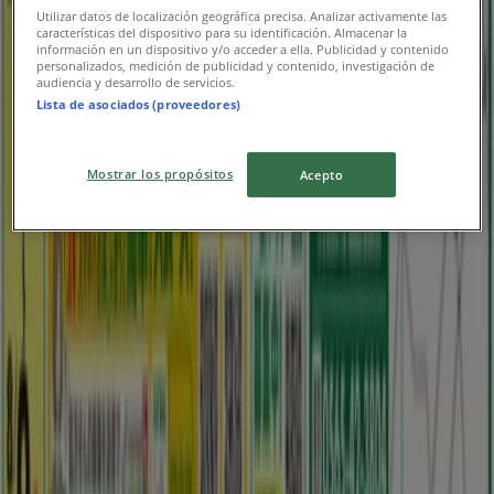
Utilizar datos de localización geográfica precisa. Analizar activamente las
クスリのアオキ
características del dispositivo para su identificación. Almacenar la
información en un dispositivo y/o acceder a ella. Publicidad y contenido
personalizados, medición de publicidad y contenido, investigación de
現在の取引とオファー
audiencia y desarrollo de servicios.
Lista de asociados (proveedores)
8/10 日まで有効
2.8 km - 郡山市
新規
Mostrar los propósitos
Acepto
クスリのアオキ
掘り出し物ハンターのためのオファー
8/10 日まで有効
2.8 km - 郡山市
新規
クスリのアオキ