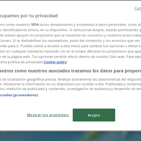
Con
cupamos por tu privacidad
ros como nuestros
1014
socios almacenamos y accedemos a datos personales, como d
 identificadores únicos, en tu dispositivo. Si seleccionas Acepto, estarás permitiendo 
de rastreo apoyen los propósitos que se muestran en «nosotros y nuestros socios trat
ionar». Si se deshabilitan los rastreadores, parte del contenido y los anuncios que ves
antes para ti. Puedes volver a acceder a este menú para cambiar tus opciones o retirar e
ーをさっと確認する
to en cualquier momento haciendo clic en el enlace «Mostrar los propósitos» que apar
or de la página web. Tus opciones tendrán efecto dentro de nuestro Sitio web. Para sab
stra política de privacidad.
Cookie policy
sotros como nuestros asociados tratamos los datos para proporc
s de localización geográfica precisa. Analizar activamente las características del disposit
ón. Almacenar la información en un dispositivo y/o acceder a ella. Publicidad y conteni
os, medición de publicidad y contenido, investigación de audiencia y desarrollo de ser
ociados (proveedores)
Mostrar los propósitos
Acepto