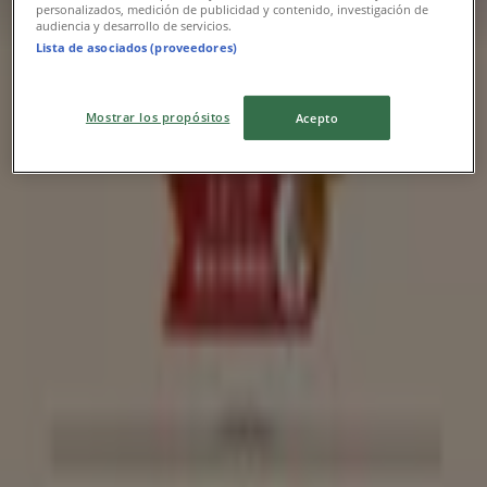
びっくりドンキー
personalizados, medición de publicidad y contenido, investigación de
audiencia y desarrollo de servicios.
Lista de asociados (proveedores)
掘り出し物ハンターのための素晴らしいオフ
ァー
Mostrar los propósitos
Acepto
12/19 日まで有効
4.8 km - 下関市
広告
{"numCatalogs":3}