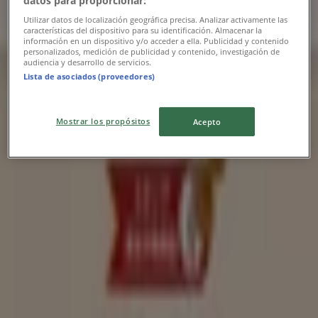
びっくりドンキー
Utilizar datos de localización geográfica precisa. Analizar activamente las
características del dispositivo para su identificación. Almacenar la
掘り出し物ハンターのための素晴らしいオフ
información en un dispositivo y/o acceder a ella. Publicidad y contenido
personalizados, medición de publicidad y contenido, investigación de
ァー
audiencia y desarrollo de servicios.
Lista de asociados (proveedores)
12/19 日まで有効
8.3 km - 横浜市
広告
Mostrar los propósitos
Acepto
{"numCatalogs":3}