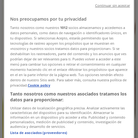
Continuar sin aceptar
Nos preocupamos por tu privacidad
トライアル
Tanto nosotros como nuestros
1012
socios almacenamos y accedemos a
datos personales, como datos de navegación o identificadores únicos, en
トライアル 最新チラシ
tu dispositivo. Si seleccionas Acepto, estarás permitiendo que las
tecnologías de rastreo apoyen los propósitos que se muestran en
«nosotros y nuestros socios tratamos datos para proporcionar». Si se
8/16 日まで有効
deshabilitan los rastreadores, parte del contenido y los anuncios que ves
podrían dejar de ser relevantes para ti. Puedes volver a acceder a este
{"numCatalogs":1}
menú para cambiar tus opciones o retirar el consentimiento en cualquier
momento haciendo clic en el enlace «Mostrar los propósitos» que aparece
スケジュールとアドレストライアル。
en el en la parte inferior de la página web. Tus opciones tendrán efecto
dentro de nuestro Sitio web. Para saber más, consulta nuestra política de
privacidad.
Cookie policy
Tanto nosotros como nuestros asociados tratamos los
datos para proporcionar:
トライアル
Utilizar datos de localización geográfica precisa. Analizar activamente las
熊谷市江南中央2-6-4, 熊谷市
características del dispositivo para su identificación. Almacenar la
información en un dispositivo y/o acceder a ella. Publicidad y contenido
personalizados, medición de publicidad y contenido, investigación de
5.7 km
audiencia y desarrollo de servicios.
Lista de asociados (proveedores)
閉店