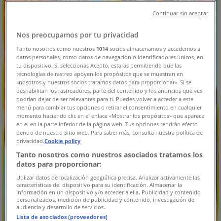
最新のオファー:
2026/7/22
Continuar sin aceptar
Nos preocupamos por tu privacidad
Tanto nosotros como nuestros
1014
socios almacenamos y accedemos a
datos personales, como datos de navegación o identificadores únicos, en
tu dispositivo. Si seleccionas Acepto, estarás permitiendo que las
トライアル
tecnologías de rastreo apoyen los propósitos que se muestran en
«nosotros y nuestros socios tratamos datos para proporcionar». Si se
トライアル 最新チラシ
deshabilitan los rastreadores, parte del contenido y los anuncios que ves
podrían dejar de ser relevantes para ti. Puedes volver a acceder a este
menú para cambiar tus opciones o retirar el consentimiento en cualquier
8/16 日まで有効
momento haciendo clic en el enlace «Mostrar los propósitos» que aparece
{"numCatalogs":1}
en el en la parte inferior de la página web. Tus opciones tendrán efecto
dentro de nuestro Sitio web. Para saber más, consulta nuestra política de
privacidad.
Cookie policy
スケジュールとアドレストライアル。
Tanto nosotros como nuestros asociados tratamos los
datos para proporcionar:
Utilizar datos de localización geográfica precisa. Analizar activamente las
características del dispositivo para su identificación. Almacenar la
トライアル
información en un dispositivo y/o acceder a ella. Publicidad y contenido
personalizados, medición de publicidad y contenido, investigación de
児玉郡上里町七本木2121番地2, 児玉郡
audiencia y desarrollo de servicios.
Lista de asociados (proveedores)