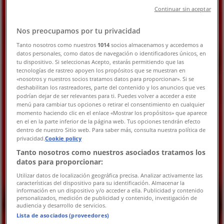
Continuar sin aceptar
Nos preocupamos por tu privacidad
Tanto nosotros como nuestros
1014
socios almacenamos y accedemos a
datos personales, como datos de navegación o identificadores únicos, en
tu dispositivo. Si seleccionas Acepto, estarás permitiendo que las
tecnologías de rastreo apoyen los propósitos que se muestran en
«nosotros y nuestros socios tratamos datos para proporcionar». Si se
deshabilitan los rastreadores, parte del contenido y los anuncios que ves
podrían dejar de ser relevantes para ti. Puedes volver a acceder a este
menú para cambiar tus opciones o retirar el consentimiento en cualquier
{"numCatalogs":0}
momento haciendo clic en el enlace «Mostrar los propósitos» que aparece
en el en la parte inferior de la página web. Tus opciones tendrán efecto
スケジュールとアドレスGU。
dentro de nuestro Sitio web. Para saber más, consulta nuestra política de
privacidad.
Cookie policy
Tanto nosotros como nuestros asociados tratamos los
datos para proporcionar:
Utilizar datos de localización geográfica precisa. Analizar activamente las
GU
características del dispositivo para su identificación. Almacenar la
información en un dispositivo y/o acceder a ella. Publicidad y contenido
神奈川県横浜市中区伊勢佐木町1丁目5番4号 カトレヤ
personalizados, medición de publicidad y contenido, investigación de
audiencia y desarrollo de servicios.
プラザ伊勢佐木 2F (店舗受取り:レジ), 横浜市
Lista de asociados (proveedores)