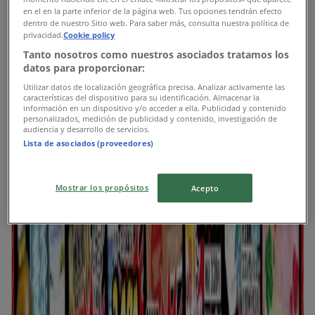
en el en la parte inferior de la página web. Tus opciones tendrán efecto
今日で期限切れ
札幌市
dentro de nuestro Sitio web. Para saber más, consulta nuestra política de
今日で期限切れ
privacidad.
Cookie policy
Tanto nosotros como nuestros asociados tratamos los
datos para proporcionar:
Utilizar datos de localización geográfica precisa. Analizar activamente las
マツモトキヨシ
características del dispositivo para su identificación. Almacenar la
información en un dispositivo y/o acceder a ella. Publicidad y contenido
personalizados, medición de publicidad y contenido, investigación de
掘り出し物ハンターのための素晴らしいオフ
audiencia y desarrollo de servicios.
ァー
Lista de asociados (proveedores)
今日で期限切れ
札幌市
今日で期限切れ
Mostrar los propósitos
Acepto
マツモトキヨシ
すべてのお客様のための素晴らしいオファー
今日で期限切れ
札幌市