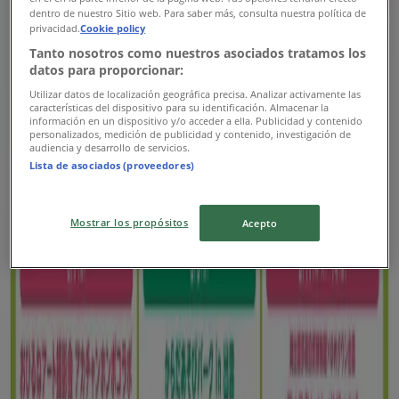
dentro de nuestro Sitio web. Para saber más, consulta nuestra política de
privacidad.
Cookie policy
ダイレックス
Tanto nosotros como nuestros asociados tratamos los
割引とプロモーション
datos para proporcionar:
Utilizar datos de localización geográfica precisa. Analizar activamente las
características del dispositivo para su identificación. Almacenar la
8/13 日まで有効
4.9 km - 新潟市
información en un dispositivo y/o acceder a ella. Publicidad y contenido
新規
personalizados, medición de publicidad y contenido, investigación de
audiencia y desarrollo de servicios.
Lista de asociados (proveedores)
ダイレックス
Mostrar los propósitos
Acepto
すべてのお客様のためのトップディール
8/10 日まで有効
5.3 km - 新潟市
予告ちらし
ダイレックス