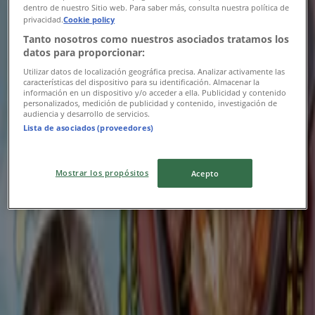
dentro de nuestro Sitio web. Para saber más, consulta nuestra política de
privacidad.
Cookie policy
Tanto nosotros como nuestros asociados tratamos los
datos para proporcionar:
Utilizar datos de localización geográfica precisa. Analizar activamente las
características del dispositivo para su identificación. Almacenar la
información en un dispositivo y/o acceder a ella. Publicidad y contenido
personalizados, medición de publicidad y contenido, investigación de
audiencia y desarrollo de servicios.
Lista de asociados (proveedores)
{"numCatalogs":0}
Mostrar los propósitos
Acepto
新潟市のレストランの別のカタログ
とりあえず吾平
8月5日（水）スタート！デカ盛祭 開催いたし