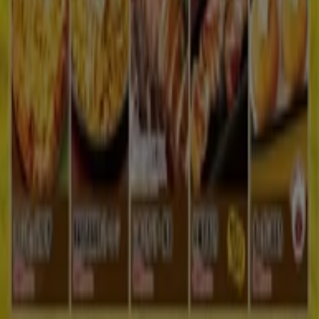
マーケテイング＆ビジネスリクエスト
地図上で店舗が誤った場所にあります
週にいちど広告のフィードバック
技術的な問題と一般的なフィードバック
検索方法
ブランド
地元ブランド
割引情報
近くのお店
製品紹介
地元産品
都市