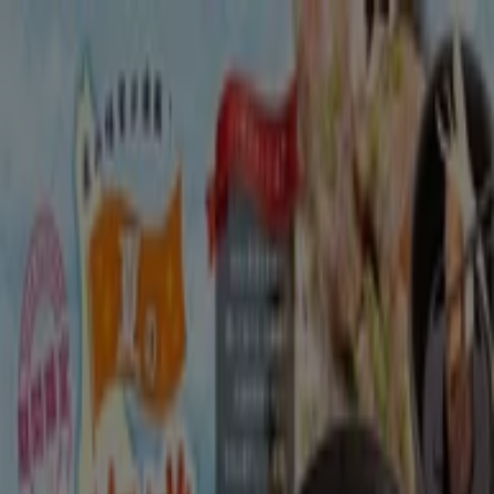
あなたはここにいる：
新潟市
Featured
スーパーマーケット
ファッション
ホームセンター&
ペット
ドラッグストア
家電
レストラン
カラオケ & エンター
テイメント
スポーツ
おもちゃ&子供向け商品
車&モーターバ
イク
広告
新潟市のステーキガスト：クーポン、
メニューやキャンペーン