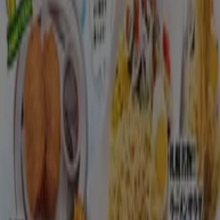
カテゴリー:
レストラン
新潟市のステーキガストのチラシとお
買い得商品
ステーキガスト
はすかいらーくグループのステーキ・ハンバ
ーグレストランです。イチ押し
メニュー
は極厚ステーキと粗
挽ハンバーグ。
キッズメニュー
も充実しており、家族で楽し
めますね♪
ステーキガスト
の
営業時間
、
店舗
の住所や駐車場情報、電話
番号はTiendeoでチェック！
ステーキガストのメインページへ
広告