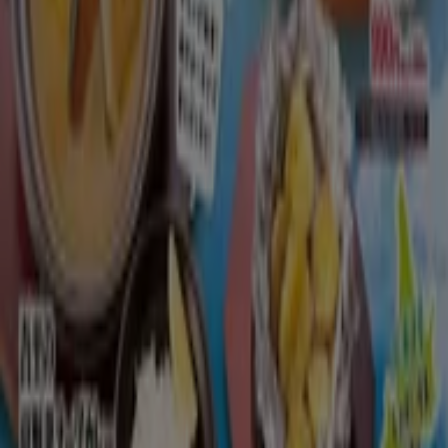
地魚屋
私たちの最高の掘り出し物
8/31 日まで有効
新潟市
-2 日数
かつや
かつや チラシ
8/10 日まで有効
新潟市
とりあえず吾平
7月１５日～北の味覚が満載！夏の北海道フェ