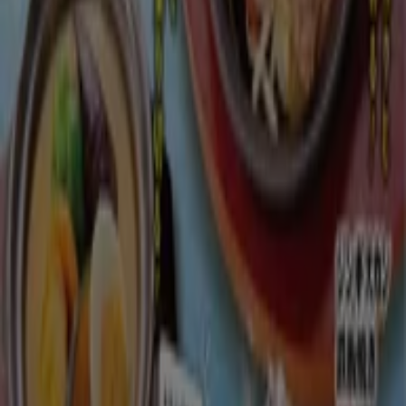
ます！
8/19 日まで有効
新潟市
びっくりドンキー
排他的な取引と掘り出し物
9/15 日まで有効
新潟市
ニューヨーカーズカフェ
ニューヨーカーズカフェ メニュー
8/15 日まで有効
新潟市