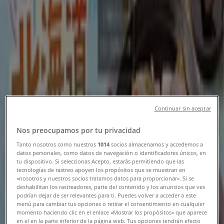
フォローするとお得な情報が手に入る
新潟市のTiendeo
»
レストランの新潟市チラシ
»
新潟市のステーキガスト
新潟市 の ステーキガスト のオファー
Continuar sin aceptar
をさっと確認する
Nos preocupamos por tu privacidad
Tanto nosotros como nuestros
1014
socios almacenamos y accedemos a
datos personales, como datos de navegación o identificadores únicos, en
カテゴリー:
レストラン
tu dispositivo. Si seleccionas Acepto, estarás permitiendo que las
tecnologías de rastreo apoyen los propósitos que se muestran en
まもなく ステーキガスト>のカタログ・クーポンの掲載を開
«nosotros y nuestros socios tratamos datos para proporcionar». Si se
始！
deshabilitan los rastreadores, parte del contenido y los anuncios que ves
podrían dejar de ser relevantes para ti. Puedes volver a acceder a este
menú para cambiar tus opciones o retirar el consentimiento en cualquier
広告
momento haciendo clic en el enlace «Mostrar los propósitos» que aparece
en el en la parte inferior de la página web. Tus opciones tendrán efecto