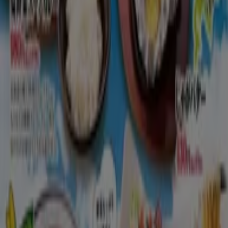
ア開催
8/31 日まで有効
新潟市
もっと見る
新潟市のレストランの他のビジネス
あなたの街で ステーキガスト カタロ
グを見つけてください
大阪市でのステーキガスト
横浜市でのステーキガスト
名古屋市でのステーキガスト
福岡市でのステーキガスト
神戸市でのステーキガスト
都道府県一覧へ
新潟市 の ステーキガスト のオファー
をさっと確認する