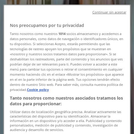
Continuar sin aceptar
Nos preocupamos por tu privacidad
Tanto nosotros como nuestros
1014
socios almacenamos y accedemos a
datos personales, como datos de navegación o identificadores únicos, en
tu dispositivo. Si seleccionas Acepto, estarás permitiendo que las
tecnologías de rastreo apoyen los propósitos que se muestran en
«nosotros y nuestros socios tratamos datos para proporcionar». Si se
deshabilitan los rastreadores, parte del contenido y los anuncios que ves
podrían dejar de ser relevantes para ti. Puedes volver a acceder a este
menú para cambiar tus opciones o retirar el consentimiento en cualquier
{"numCatalogs":0}
momento haciendo clic en el enlace «Mostrar los propósitos» que aparece
en el en la parte inferior de la página web. Tus opciones tendrán efecto
スケジュールとアドレスステーキガス
dentro de nuestro Sitio web. Para saber más, consulta nuestra política de
privacidad.
Cookie policy
ト。
Tanto nosotros como nuestros asociados tratamos los
datos para proporcionar:
Utilizar datos de localización geográfica precisa. Analizar activamente las
características del dispositivo para su identificación. Almacenar la
información en un dispositivo y/o acceder a ella. Publicidad y contenido
personalizados, medición de publicidad y contenido, investigación de
ステーキガスト
audiencia y desarrollo de servicios.