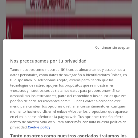
木曜日
09:00 - 21:00
金曜日
09:00 - 21:00
土曜日
09:00 - 21:00
Continuar sin aceptar
マップ
048-432-3528
Nos preocupamos por tu privacidad
営業中
まで 21:00
Tanto nosotros como nuestros
1014
socios almacenamos y accedemos a
datos personales, como datos de navegación o identificadores únicos, en
tu dispositivo. Si seleccionas Acepto, estarás permitiendo que las
tecnologías de rastreo apoyen los propósitos que se muestran en
日曜日
«nosotros y nuestros socios tratamos datos para proporcionar». Si se
09:00 - 21:00
deshabilitan los rastreadores, parte del contenido y los anuncios que ves
月曜日
podrían dejar de ser relevantes para ti. Puedes volver a acceder a este
menú para cambiar tus opciones o retirar el consentimiento en cualquier
09:00 - 21:00
momento haciendo clic en el enlace «Mostrar los propósitos» que aparece
火曜日
en el en la parte inferior de la página web. Tus opciones tendrán efecto
09:00 - 21:00
dentro de nuestro Sitio web. Para saber más, consulta nuestra política de
privacidad.
Cookie policy
水曜日
Tanto nosotros como nuestros asociados tratamos los
09:00 - 21:00