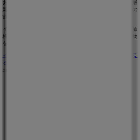
ある店舗の正確な場所などをご覧いただけます。さらに、最
新のカタログもご利用いただけ、
スーパーマーケット
製品の
割引を受けることができます。
イオン
の
オファー
をお見逃しなく、また
胎内市
での最良の価
格をお楽しみください！今すぐ訪れて、もっとお得に買い物
を始めましょう！
イオンのメインページへ
胎内市にあるイオンの他の店舗を見
る。
広告