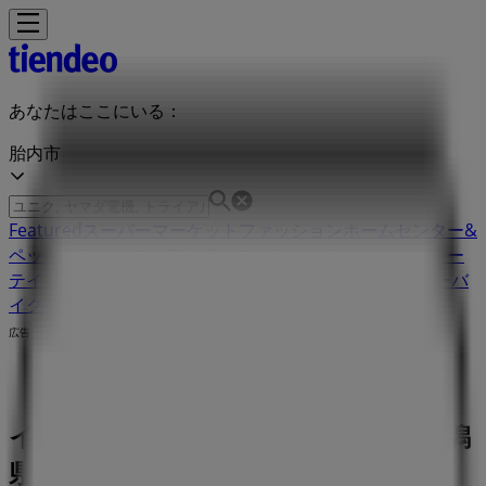
あなたはここにいる：
胎内市
Featured
スーパーマーケット
ファッション
ホームセンター&
ペット
ドラッグストア
家電
レストラン
カラオケ & エンター
テイメント
スポーツ
おもちゃ&子供向け商品
車&モーターバ
イク
広告
イオン 新潟県胎内市東本町2641 | 新潟
県胎内市東本町2641, 胎内市：チラシ