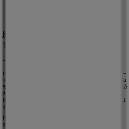
746 m
胎内市のスーパーマーケットの他のビ
ジネス
イオン
Tiendeoの
イオン
店舗へようこそ！ここでは、この
スーパー
マーケット
業界で評価の高い
イオン
の最新の
オファー
、
プロ
モーション
、
カタログ
をご覧いただけます。当店は
新潟県胎
内市東本町2641
、
胎内市
にあります。ここでは、2023年
8
月
にわたって購入時にお得に商品を手に入れることができま
す。
Tiendeoでは、
イオン
に関する最新情報をご提供していま
す。営業時間や限定オファー、
新潟県胎内市東本町2641
に