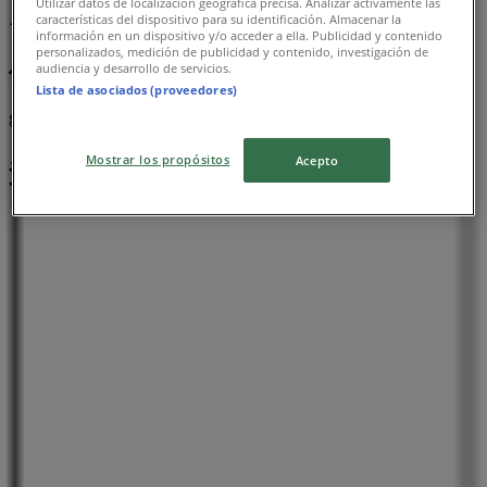
Utilizar datos de localización geográfica precisa. Analizar activamente las
イオン
características del dispositivo para su identificación. Almacenar la
información en un dispositivo y/o acceder a ella. Publicidad y contenido
personalizados, medición de publicidad y contenido, investigación de
倹約家のためのトップオファー
audiencia y desarrollo de servicios.
Lista de asociados (proveedores)
8/12 日まで有効
Mostrar los propósitos
Acepto
近くのお店
ダイユーエイト
新潟県胎内市東本町2592, 胎内市
544 m
閉店