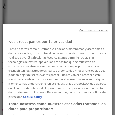
と営業時間、電話番号
胎内市のTiendeo
»
スーパーマーケットの胎内市チラシ
Continuar sin aceptar
»
Nos preocupamos por tu privacidad
胎内市のイオン
»
Tanto nosotros como nuestros
1014
socios almacenamos y accedemos a
イオン | 新潟県胎内市東本町2641
datos personales, como datos de navegación o identificadores únicos, en
tu dispositivo. Si seleccionas Acepto, estarás permitiendo que las
tecnologías de rastreo apoyen los propósitos que se muestran en
マップ
0254-39-1192
«nosotros y nuestros socios tratamos datos para proporcionar». Si se
マップ
0254-39-1192
deshabilitan los rastreadores, parte del contenido y los anuncios que ves
podrían dejar de ser relevantes para ti. Puedes volver a acceder a este
menú para cambiar tus opciones o retirar el consentimiento en cualquier
イオンの胎内市チラシ
momento haciendo clic en el enlace «Mostrar los propósitos» que aparece
en el en la parte inferior de la página web. Tus opciones tendrán efecto
dentro de nuestro Sitio web. Para saber más, consulta nuestra política de
privacidad.
Cookie policy
Tanto nosotros como nuestros asociados tratamos los
datos para proporcionar: