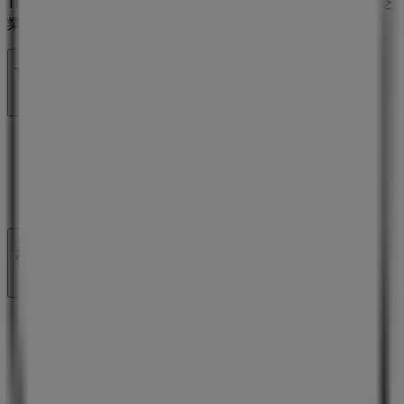
Tiendeoは世界中でのローカルショッピングを改革するIT企
業Shopfullyの一社です。
Tiendeo
私たちが行うこと
ビジネスソリューションをみる
ニュース・メディア
ビジネス契約
お問い合わせ
マーケテイング＆ビジネスリクエスト
地図上で店舗が誤った場所にあります
週にいちど広告のフィードバック
技術的な問題と一般的なフィードバック