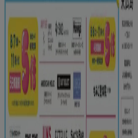
Tiendeoは世界中でのローカルショッピングを改革するIT企
業Shopfullyの一社です。
Tiendeo
私たちが行うこと
ビジネスソリューションをみる
ニュース・メディア
ビジネス契約
お問い合わせ
マーケテイング＆ビジネスリクエスト
地図上で店舗が誤った場所にあります
週にいちど広告のフィードバック