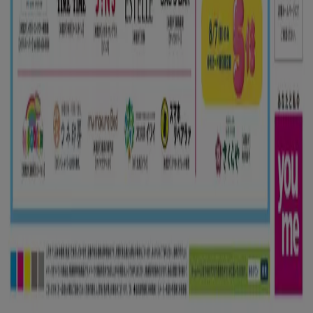
技術的な問題と一般的なフィードバック
検索方法
ブランド
割引情報
近くのお店
製品紹介
都市
Tiendeoアプリ
Copyright © Tiendeo ® 2026 · Shopfully Marketing S.L.U. –
Palau de Mar – 08039 Barcelona, Spain