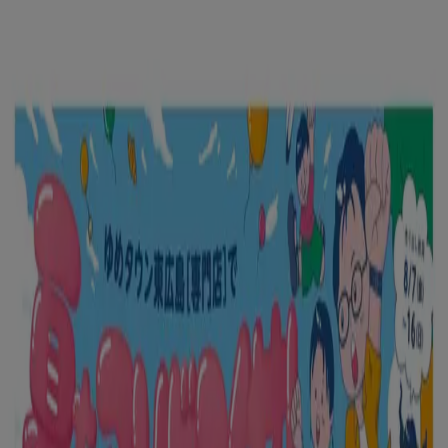
あなたはここにいる：
胎内市
Featured
スーパーマーケット
ファッション
ホームセンター&
ペット
ドラッグストア
家電
レストラン
カラオケ & エンター
テイメント
スポーツ
おもちゃ&子供向け商品
車&モーターバ
イク
広告
胎内市 のトップカタログ