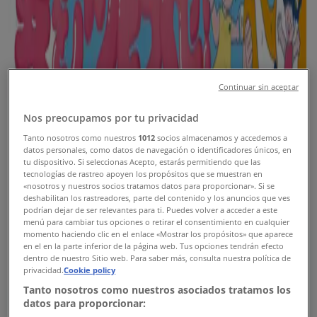
新規
イオン
イオン チラシ
Continuar sin aceptar
Nos preocupamos por tu privacidad
8/9 日まで有効
胎内市
新規
Tanto nosotros como nuestros
1012
socios almacenamos y accedemos a
datos personales, como datos de navegación o identificadores únicos, en
tu dispositivo. Si seleccionas Acepto, estarás permitiendo que las
tecnologías de rastreo apoyen los propósitos que se muestran en
«nosotros y nuestros socios tratamos datos para proporcionar». Si se
マックスバリュ
deshabilitan los rastreadores, parte del contenido y los anuncios que ves
podrían dejar de ser relevantes para ti. Puedes volver a acceder a este
マックスバリュ チラシ
menú para cambiar tus opciones o retirar el consentimiento en cualquier
momento haciendo clic en el enlace «Mostrar los propósitos» que aparece
en el en la parte inferior de la página web. Tus opciones tendrán efecto
8/9 日まで有効
胎内市
dentro de nuestro Sitio web. Para saber más, consulta nuestra política de
新規
privacidad.
Cookie policy
Tanto nosotros como nuestros asociados tratamos los
datos para proporcionar: