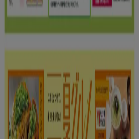
注目のセール商品
シェルター
水着
水族館
ランタン
米
カーテン
ネックレス
フット
ケア
スーツケース
あなたのまちのTiendeo
東京都
大阪市
横浜市
名古屋市
福岡市
札幌市
神
戸市
仙台市
広島市
京都市
さいたま市
川崎市
千葉
市
北九州市
新潟市
渋谷区
都道府県一覧へ