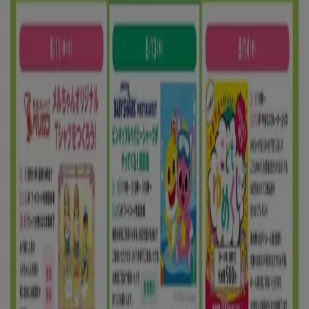
8/16 日まで有効
胎内市
新規
ゆめタウン
割引とプロモーション
8/16 日まで有効
胎内市
もっと見る
広告