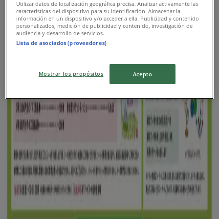
Utilizar datos de localización geográfica precisa. Analizar activamente las
ゆめタウン
características del dispositivo para su identificación. Almacenar la
información en un dispositivo y/o acceder a ella. Publicidad y contenido
排他的な取引と掘り出し物
personalizados, medición de publicidad y contenido, investigación de
audiencia y desarrollo de servicios.
Lista de asociados (proveedores)
8/16 日まで有効
胎内市
新規
Mostrar los propósitos
Acepto
ゆめタウン
あなたのための特別オファー
8/10 日まで有効
胎内市
新規
ゆめタウン
トップディールと割引