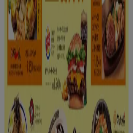
Tiendeo international
España
Italia
United Kingdom
México
Brasil
Colombia
Argentina
France
United States
Nederland
Deutschland
Perú
Chile
Portugal
Australia
Türkiye
Polska
Norge
Österreich
Sverige
Ecuador
Singapore
South Africa
Canada
Danmark
Suomi
日本
Ελλάδα
한국
Belgique
Schweiz
United Arab Emirates
România
Maroc
Ceská republika
Slovenská republika
Magyarország
България
広告