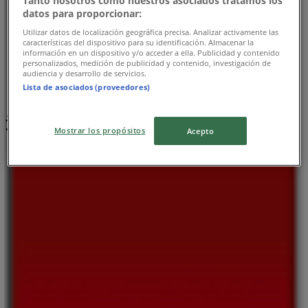
Tanto nosotros como nuestros asociados tratamos los
datos para proporcionar:
Utilizar datos de localización geográfica precisa. Analizar activamente las
características del dispositivo para su identificación. Almacenar la
información en un dispositivo y/o acceder a ella. Publicidad y contenido
personalizados, medición de publicidad y contenido, investigación de
audiencia y desarrollo de servicios.
Lista de asociados (proveedores)
近くのお店
Mostrar los propósitos
Acepto
ファミリーマート
岐阜県羽島郡笠松町東金池町 １４３－１, 羽島郡
821 m
ゲンキー