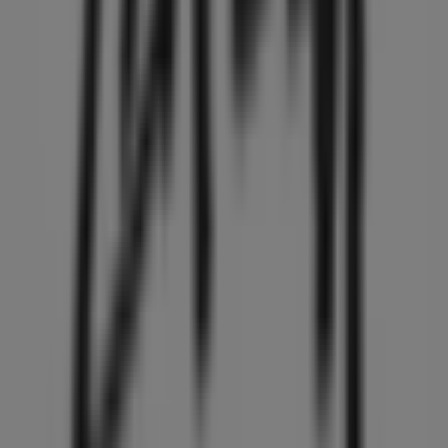
Tiendeoの
STUSSY
店舗へようこそ！ここでは、この
ファッ
ション
業界で評価の高い
STUSSY
の最新の
オファー
、
プロモ
ーション
、
カタログ
をご覧いただけます。当店は
東京都渋谷
区神宮前4-28-2
、
渋谷区
にあります。ここでは、2023年
8月
にわたって購入時にお得に商品を手に入れることができま
す。
Tiendeoでは、
STUSSY
に関する最新情報をご提供していま
す。営業時間や限定オファー、
東京都渋谷区神宮前4-28-2
に
ある店舗の正確な場所などをご覧いただけます。さらに、最
新のカタログもご利用いただけ、
ファッション
製品の割引を
受けることができます。
STUSSY
の
オファー
をお見逃しなく、また
渋谷区
での最良の
価格をお楽しみください！今すぐ訪れて、もっとお得に買い
物を始めましょう！
STUSSYのメインページへ
渋谷区にあるSTUSSYの他の店舗
を見る。
広告