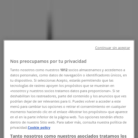
シと営業時間、電話番号
渋谷区のTiendeo
»
ファッションの渋谷区チラシ
»
渋谷区のSTUSSY
»
STUSSY | 東京都渋谷区神宮前4-28-2
Continuar sin aceptar
マップ
0334796432
Nos preocupamos por tu privacidad
マップ
0334796432
Tanto nosotros como nuestros
1012
socios almacenamos y accedemos a
datos personales, como datos de navegación o identificadores únicos, en
まもなく STUSSY>のカタログ・クーポンの掲載を開始！
tu dispositivo. Si seleccionas Acepto, estarás permitiendo que las
tecnologías de rastreo apoyen los propósitos que se muestran en
«nosotros y nuestros socios tratamos datos para proporcionar». Si se
広告
deshabilitan los rastreadores, parte del contenido y los anuncios que ves
podrían dejar de ser relevantes para ti. Puedes volver a acceder a este
menú para cambiar tus opciones o retirar el consentimiento en cualquier
momento haciendo clic en el enlace «Mostrar los propósitos» que aparece
en el en la parte inferior de la página web. Tus opciones tendrán efecto
dentro de nuestro Sitio web. Para saber más, consulta nuestra política de
privacidad.
Cookie policy
Tanto nosotros como nuestros asociados tratamos los