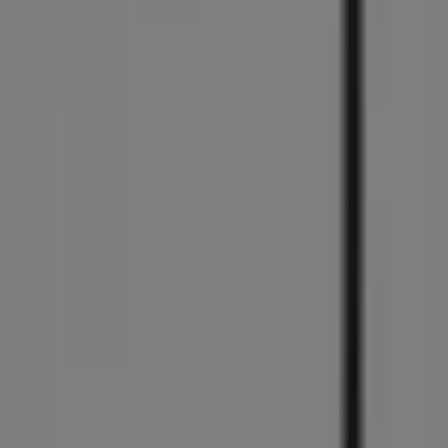
Tiendeoは世界中でのローカルショッピングを改革するIT企
業Shopfullyの一社です。
Tiendeo
私たちが行うこと
ビジネスソリューションをみる
ニュース・メディア
ビジネス契約