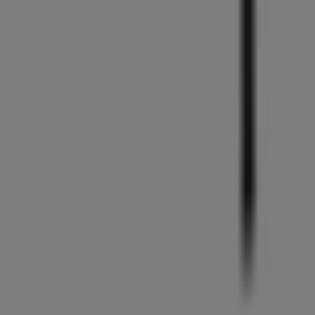
お問い合わせ
マーケテイング＆ビジネスリクエスト
地図上で店舗が誤った場所にあります
週にいちど広告のフィードバック
技術的な問題と一般的なフィードバック
検索方法
ブランド
地元ブランド
割引情報
近くのお店
製品紹介
地元産品
都市