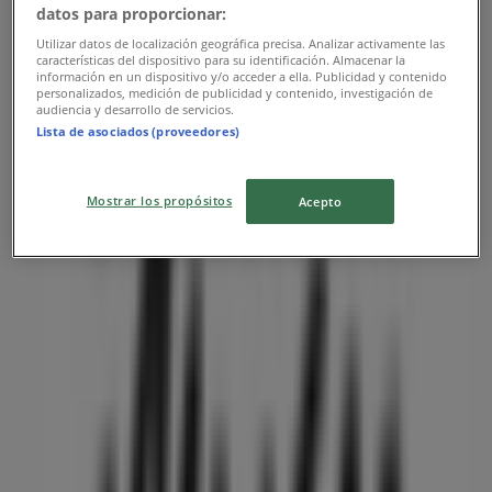
datos para proporcionar:
Utilizar datos de localización geográfica precisa. Analizar activamente las
características del dispositivo para su identificación. Almacenar la
información en un dispositivo y/o acceder a ella. Publicidad y contenido
personalizados, medición de publicidad y contenido, investigación de
audiencia y desarrollo de servicios.
Lista de asociados (proveedores)
近くのお店
Mostrar los propósitos
Acepto
セブンイレブン
東京都渋谷区代々木4丁目10-8, 渋谷区
402 m
スケッチャーズ