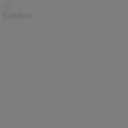
あなたはここにいる：
渋谷区
Featured
スーパーマーケット
ファッション
ホームセンター&
ペット
ドラッグストア
家電
レストラン
カラオケ & エンター
テイメント
スポーツ
おもちゃ&子供向け商品
車&モーターバ
イク
広告
STUSSY 東京都渋谷区神宮前4-28-2 | 東
京都渋谷区神宮前4-28-2, 渋谷区：チラ