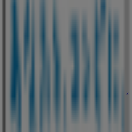
スケッチャーズ
東京都渋谷区神宮前1-14-34 エフピージーリンクス原
宿1F, 渋谷区
469 m
ファミリーマート
東京都渋谷区神宮前一丁目１３番 １７号シャンゼール
原宿２号館Ｂ１, 渋谷区
470 m