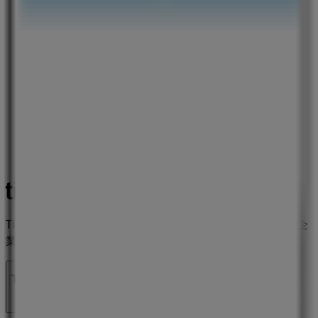
Tiendeoは世界中でのローカルショッピングを改革するIT企
業Shopfullyの一社です。
Tiendeo