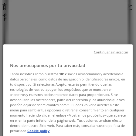
前１丁目 １９－１１, 渋谷区：チラシと
営業時間、電話番号
渋谷区のTiendeo
»
スーパーマーケットの渋谷区チラシ
»
渋谷区のファミリーマート
»
Continuar sin aceptar
ファミリーマート | 東京都渋谷区神宮前１丁目 １９－
１１
Nos preocupamos por tu privacidad
Tanto nosotros como nuestros
1012
socios almacenamos y accedemos a
マップ
03-5414-2302
datos personales, como datos de navegación o identificadores únicos, en
マップ
03-5414-2302
tu dispositivo. Si seleccionas Acepto, estarás permitiendo que las
tecnologías de rastreo apoyen los propósitos que se muestran en
まもなく ファミリーマート>のカタログ・クーポンの掲載を
«nosotros y nuestros socios tratamos datos para proporcionar». Si se
deshabilitan los rastreadores, parte del contenido y los anuncios que ves
開始！
podrían dejar de ser relevantes para ti. Puedes volver a acceder a este
menú para cambiar tus opciones o retirar el consentimiento en cualquier
広告
momento haciendo clic en el enlace «Mostrar los propósitos» que aparece
en el en la parte inferior de la página web. Tus opciones tendrán efecto
dentro de nuestro Sitio web. Para saber más, consulta nuestra política de
privacidad.
Cookie policy