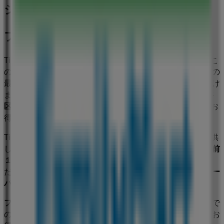
ジネス
ファミリーマート
Tiendeoの
ファミリーマート
店舗へようこそ！ここでは、こ
の
スーパーマーケット
業界で評価の高い
ファミリーマート
の
最新の
オファー
、
プロモーション
、
カタログ
をご覧いただけ
ます。当店は
東京都渋谷区神宮前１丁目 １９－１１
、
渋谷
区
にあります。ここでは、2023年
8月
にわたって購入時にお
得に商品を手に入れることができます。
Tiendeoでは、
ファミリーマート
に関する最新情報をご提供
しています。営業時間や限定オファー、
東京都渋谷区神宮前
１丁目 １９－１１
にある店舗の正確な場所などをご覧いた
だけます。さらに、最新のカタログもご利用いただけ、
スー
パーマーケット
製品の割引を受けることができます。
ファミリーマート
の
オファー
をお見逃しなく、また
渋谷区
で
の最良の価格をお楽しみください！今すぐ訪れて、もっとお