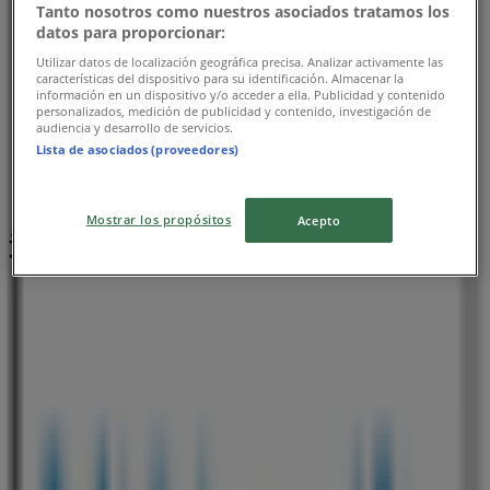
Tanto nosotros como nuestros asociados tratamos los
datos para proporcionar:
Utilizar datos de localización geográfica precisa. Analizar activamente las
características del dispositivo para su identificación. Almacenar la
información en un dispositivo y/o acceder a ella. Publicidad y contenido
personalizados, medición de publicidad y contenido, investigación de
audiencia y desarrollo de servicios.
Lista de asociados (proveedores)
Mostrar los propósitos
Acepto
近くのお店
セブンイレブン
東京都渋谷区代々木4丁目10-8, 渋谷区
402 m