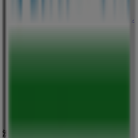
スギ薬局
東京都渋谷区神宮前一丁目19番11号はらじゅくアッシ
ュビル1階, 渋谷区
473 m
営業中
ファミリーマート
東京都渋谷区神宮前１丁目 １９－１１, 渋谷区
475 m
渋谷区のスーパーマーケットの他のビ