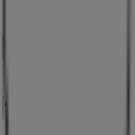
私たちが行うこと
ビジネスソリューションをみる
ニュース・メディア
ビジネス契約
お問い合わせ
マーケテイング＆ビジネスリクエスト
地図上で店舗が誤った場所にあります
週にいちど広告のフィードバック
技術的な問題と一般的なフィードバック
検索方法
ブランド
地元ブランド