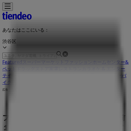
あなたはここにいる：
渋谷区
Featured
スーパーマーケット
ファッション
ホームセンター&
ペット
ドラッグストア
家電
レストラン
カラオケ & エンター
テイメント
スポーツ
おもちゃ&子供向け商品
車&モーターバ
イク
広告
ファミリーマート 東京都渋谷区神宮前
１丁目 １９－１１ | 東京都渋谷区神宮