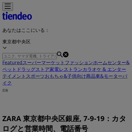
あなたはここにいる：
東京都中央区
Featured
スーパーマーケット
ファッション
ホームセンター&
ペット
ドラッグストア
家電
レストラン
カラオケ & エンター
テイメント
スポーツ
おもちゃ&子供向け商品
車&モーターバ
イク
広告
ZARA 東京都中央区銀座, 7-9-19：カタ
ログと営業時間、電話番号