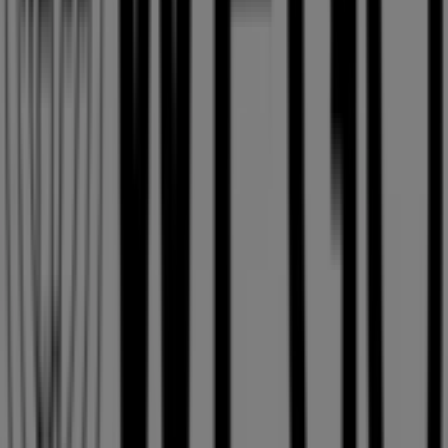
WEGO
Tiendeoの
WEGO
店舗へようこそ！ここでは、この
ファッシ
ョン
業界で評価の高い
WEGO
の最新の
オファー
、
プロモー
ション
、
カタログ
をご覧いただけます。当店は
北海道札幌市
中央区北5条西-2 札幌ステラプレイスセンター5F
、
札幌市
に
あります。ここでは、2023年
8月
にわたって購入時にお得に
商品を手に入れることができます。
Tiendeoでは、
WEGO
に関する最新情報をご提供していま
す。営業時間や限定オファー、
北海道札幌市中央区北5条
西-2 札幌ステラプレイスセンター5F
にある店舗の正確な場
所などをご覧いただけます。さらに、最新のカタログもご利
用いただけ、
ファッション
製品の割引を受けることができま
す。
WEGO
の
オファー
をお見逃しなく、また
札幌市
での最良の
価格をお楽しみください！今すぐ訪れて、もっとお得に買い
物を始めましょう！