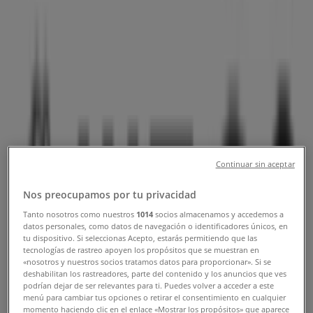
グと営業時間、電話番号
札幌市のTiendeo
»
ファッションの札幌市チラシ
»
札幌市のWEGO
»
WEGO | 北海道札幌市中央区北5条西-2 札幌ステラプ
レイスセンター5F
営業中
まで 21:00
Continuar sin aceptar
Nos preocupamos por tu privacidad
日曜日
Tanto nosotros como nuestros
1014
socios almacenamos y accedemos a
datos personales, como datos de navegación o identificadores únicos, en
10:00 - 21:00
tu dispositivo. Si seleccionas Acepto, estarás permitiendo que las
月曜日
tecnologías de rastreo apoyen los propósitos que se muestran en
10:00 - 21:00
«nosotros y nuestros socios tratamos datos para proporcionar». Si se
deshabilitan los rastreadores, parte del contenido y los anuncios que ves
火曜日
podrían dejar de ser relevantes para ti. Puedes volver a acceder a este
10:00 - 21:00
menú para cambiar tus opciones o retirar el consentimiento en cualquier
水曜日
momento haciendo clic en el enlace «Mostrar los propósitos» que aparece