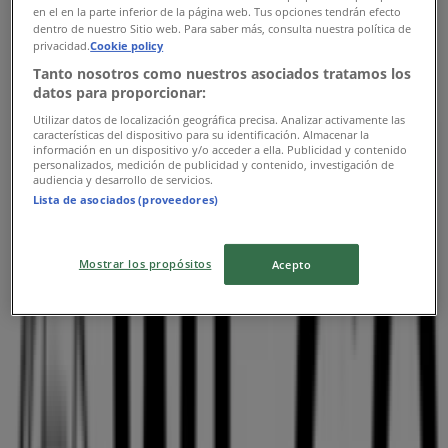
en el en la parte inferior de la página web. Tus opciones tendrán efecto
10:00 - 21:00
dentro de nuestro Sitio web. Para saber más, consulta nuestra política de
木曜日
privacidad.
Cookie policy
10:00 - 21:00
Tanto nosotros como nuestros asociados tratamos los
金曜日
datos para proporcionar:
10:00 - 21:00
Utilizar datos de localización geográfica precisa. Analizar activamente las
土曜日
características del dispositivo para su identificación. Almacenar la
información en un dispositivo y/o acceder a ella. Publicidad y contenido
10:00 - 21:00
personalizados, medición de publicidad y contenido, investigación de
audiencia y desarrollo de servicios.
マップ
011-232-1515
Lista de asociados (proveedores)
営業中
まで 21:00
Mostrar los propósitos
Acepto
日曜日
10:00 - 21:00
月曜日
10:00 - 21:00
火曜日
10:00 - 21:00
水曜日