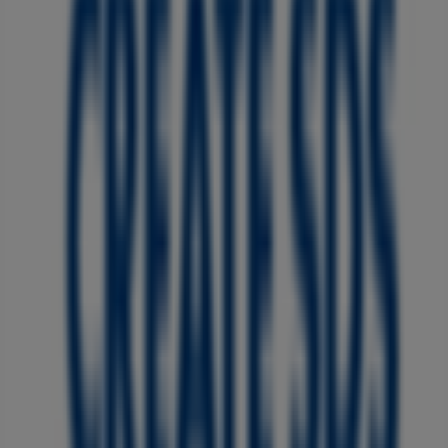
アクセスし、この
8月
に利用可能な最高の割引を見つけるこ
とができます。
クリエイト
の
セール
を見逃さず、
8月 2026
の間、すべての
店舗で利用できる最高の価格とプロモーションを常にチェッ
クしましょう。今すぐ
クリエイト
の全店舗を探索し、お得な
キャンペーンを見つけてください！
広告