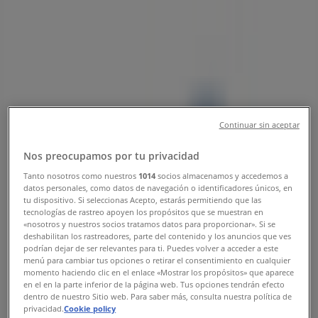
Tiendeo
»
お近くのドラッグストアのお買い得商品
»
クリエイト
»
クリエイト店舗
クリエイト
Continuar sin aceptar
Nos preocupamos por tu privacidad
Tanto nosotros como nuestros
1014
socios almacenamos y accedemos a
datos personales, como datos de navegación o identificadores únicos, en
クリエイト
tu dispositivo. Si seleccionas Acepto, estarás permitiendo que las
tecnologías de rastreo apoyen los propósitos que se muestran en
群馬県前橋市上小出町 2-4-9, 前橋市
«nosotros y nuestros socios tratamos datos para proporcionar». Si se
deshabilitan los rastreadores, parte del contenido y los anuncios que ves
podrían dejar de ser relevantes para ti. Puedes volver a acceder a este
menú para cambiar tus opciones o retirar el consentimiento en cualquier
momento haciendo clic en el enlace «Mostrar los propósitos» que aparece
en el en la parte inferior de la página web. Tus opciones tendrán efecto
dentro de nuestro Sitio web. Para saber más, consulta nuestra política de
クリエイト
privacidad.
Cookie policy