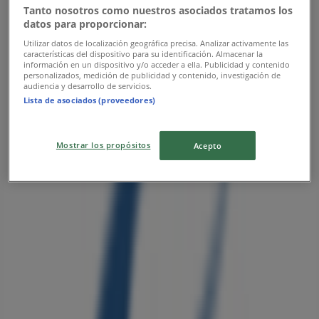
東京都東久留米市前沢 4-32-5, 小平市
Tanto nosotros como nuestros asociados tratamos los
datos para proporcionar:
Utilizar datos de localización geográfica precisa. Analizar activamente las
características del dispositivo para su identificación. Almacenar la
información en un dispositivo y/o acceder a ella. Publicidad y contenido
personalizados, medición de publicidad y contenido, investigación de
audiencia y desarrollo de servicios.
クリエイト
Lista de asociados (proveedores)
東京都町田市小山町 772-5, 相模原市
営業中
Mostrar los propósitos
Acepto
クリエイト
東京都町田市南成瀬 4-3-1, 相模原市
営業中