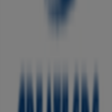
まもなく クリエイト>のカタログ・クーポンの掲載を開始！
その他のドラッグストアビジネス
クリエイト, オファーを全てあなたの
手に
Tiendeoへようこそ！
クリエイト
の全店舗を発見し、お得な
セール
、
カタログ
、
プロモーション
にアクセスできる理想的
な場所です。
8月 2026
の間、
ドラッグストア
業界で最も有
名なブランドの一つである
クリエイト
の店舗をチェックし
て、最新の割引や特典をお楽しみください。
Tiendeoでは、
クリエイト
の全実店舗のガイドを提供し、所
在地、営業時間、便利なショッピング体験のための詳細情報
を簡単に見つけられます。さらに、限定の
プロモーション
に