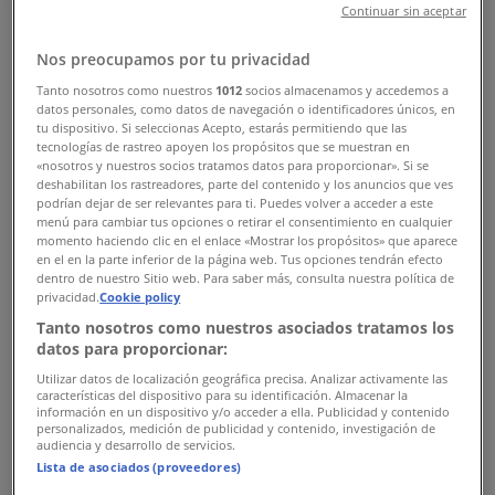
Continuar sin aceptar
Nos preocupamos por tu privacidad
Tanto nosotros como nuestros
1012
socios almacenamos y accedemos a
datos personales, como datos de navegación o identificadores únicos, en
tu dispositivo. Si seleccionas Acepto, estarás permitiendo que las
tecnologías de rastreo apoyen los propósitos que se muestran en
«nosotros y nuestros socios tratamos datos para proporcionar». Si se
deshabilitan los rastreadores, parte del contenido y los anuncios que ves
podrían dejar de ser relevantes para ti. Puedes volver a acceder a este
menú para cambiar tus opciones o retirar el consentimiento en cualquier
{"numCatalogs":0}
momento haciendo clic en el enlace «Mostrar los propósitos» que aparece
en el en la parte inferior de la página web. Tus opciones tendrán efecto
スケジュールとアドレスゲンキー。
dentro de nuestro Sitio web. Para saber más, consulta nuestra política de
privacidad.
Cookie policy
Tanto nosotros como nuestros asociados tratamos los
datos para proporcionar:
Utilizar datos de localización geográfica precisa. Analizar activamente las
ゲンキー
características del dispositivo para su identificación. Almacenar la
información en un dispositivo y/o acceder a ella. Publicidad y contenido
岐阜県岐阜市清634-3, 岐阜市
personalizados, medición de publicidad y contenido, investigación de
audiencia y desarrollo de servicios.
1.8 km
Lista de asociados (proveedores)