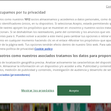
Con
cupamos por tu privacidad
ros como nuestros
1012
socios almacenamos y accedemos a datos personales, como d
 identificadores únicos, en tu dispositivo. Si seleccionas Acepto, estarás permitiendo 
de rastreo apoyen los propósitos que se muestran en «nosotros y nuestros socios trat
ionar». Si se deshabilitan los rastreadores, parte del contenido y los anuncios que ves
antes para ti. Puedes volver a acceder a este menú para cambiar tus opciones o retirar e
と確認する
to en cualquier momento haciendo clic en el enlace «Mostrar los propósitos» que apar
or de la página web. Tus opciones tendrán efecto dentro de nuestro Sitio web. Para sab
stra política de privacidad.
Cookie policy
sotros como nuestros asociados tratamos los datos para proporc
s de localización geográfica precisa. Analizar activamente las características del disposit
ón. Almacenar la información en un dispositivo y/o acceder a ella. Publicidad y conteni
os, medición de publicidad y contenido, investigación de audiencia y desarrollo de ser
ociados (proveedores)
Mostrar los propósitos
Acepto